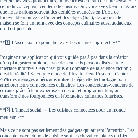
inonde nos vies quotidiennes, un métier est en train de faire sensation :
celui du concepteur-vendeur de cuisine. Oui, vous avez bien lu ! Alors
que nous parlons souvent des dernières avancées en IA ou de
l’inévitable montée de l’internet des objets (IoT), ces génies de la
maison se font un nom avec des concepts culinaires aussi audacieux
qu’il est possible.
**1️⃣ L’ascension exponentielle : « Le cuisinier high-tech »**
Imaginez une application qui vous guide pas à pas dans la création
d’un plat gastronomique, avec des conseils personnalisés et une
interface intuitive. Cela n’est plus du domaine de la science-fiction ;
c’est la réalité ! Selon une étude de l’Institut Pew Research Center,
46% des ménages américains utilisent déjà cette technologie pour
améliorer leurs compétences culinaires. Les concepteurs-vendeurs de
cuisine, grâce à leur expertise en design et programmation, ont
transformé nos fourgonnées en laboratoires culinaires futuristes.
**2️⃣ L’impact social : « Les cuisines connectées pour un monde
meilleur »**
Mais ce ne sont pas seulement des gadgets qui attirent l’attention. Les
concepteurs-vendeurs de cuisine sont les chevaliers blancs du bien