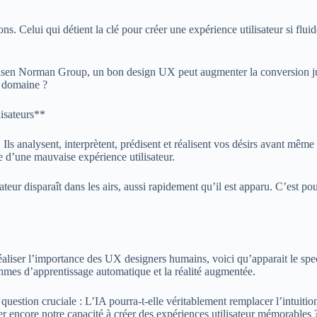
s. Celui qui détient la clé pour créer une expérience utilisateur si flu
sen Norman Group, un bon design UX peut augmenter la conversion jusq
e domaine ?
lisateurs**
s analysent, interprètent, prédisent et réalisent vos désirs avant mê
e d’une mauvaise expérience utilisateur.
eur disparaît dans les airs, aussi rapidement qu’il est apparu. C’est pou
réaliser l’importance des UX designers humains, voici qu’apparait le sp
hmes d’apprentissage automatique et la réalité augmentée.
estion cruciale : L’IA pourra-t-elle véritablement remplacer l’intuition
r encore notre capacité à créer des expériences utilisateur mémorables 