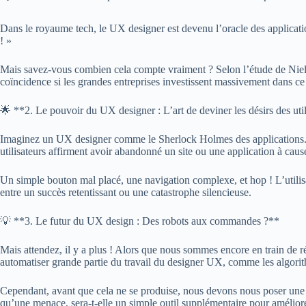
Dans le royaume tech, le UX designer est devenu l’oracle des application
! »
Mais savez-vous combien cela compte vraiment ? Selon l’étude de Niel
coïncidence si les grandes entreprises investissent massivement dans c
🌟 **2. Le pouvoir du UX designer : L’art de deviner les désirs des uti
Imaginez un UX designer comme le Sherlock Holmes des applications. Il
utilisateurs affirment avoir abandonné un site ou une application à caus
Un simple bouton mal placé, une navigation complexe, et hop ! L’utilisat
entre un succès retentissant ou une catastrophe silencieuse.
💡 **3. Le futur du UX design : Des robots aux commandes ?**
Mais attendez, il y a plus ! Alors que nous sommes encore en train de 
automatiser grande partie du travail du designer UX, comme les algorit
Cependant, avant que cela ne se produise, nous devons nous poser une qu
qu’une menace, sera-t-elle un simple outil supplémentaire pour améliore