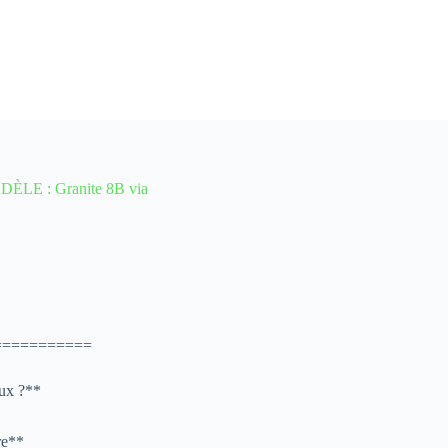
ÈLE : Granite 8B via
===========
eux ?**
re**