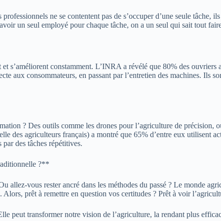
es professionnels ne se contentent pas de s’occuper d’une seule tâche, i
’avoir un seul employé pour chaque tâche, on a un seul qui sait tout faire
t et s’améliorent constamment. L’INRA a révélé que 80% des ouvriers ag
 directe aux consommateurs, en passant par l’entretien des machines. Ils 
ormation ? Des outils comme les drones pour l’agriculture de précision, ou
lle des agriculteurs français) a montré que 65% d’entre eux utilisent ac
par des tâches répétitives.
raditionnelle ?**
 Ou allez-vous rester ancré dans les méthodes du passé ? Le monde agrico
. Alors, prêt à remettre en question vos certitudes ? Prêt à voir l’agricu
 Elle peut transformer notre vision de l’agriculture, la rendant plus eff