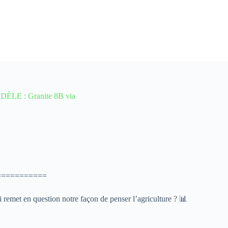
ÈLE : Granite 8B via
===========
 remet en question notre façon de penser l’agriculture ? 📊