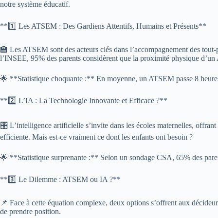
notre système éducatif.
**1️⃣ Les ATSEM : Des Gardiens Attentifs, Humains et Présents**
🏫 Les ATSEM sont des acteurs clés dans l’accompagnement des tout-peti
l’INSEE, 95% des parents considèrent que la proximité physique d’un A
🌟 **Statistique choquante :** En moyenne, un ATSEM passe 8 heures pa
**2️⃣ L’IA : La Technologie Innovante et Efficace ?**
🎛️ L’intelligence artificielle s’invite dans les écoles maternelles, off
efficiente. Mais est-ce vraiment ce dont les enfants ont besoin ?
🌟 **Statistique surprenante :** Selon un sondage CSA, 65% des parents s
**3️⃣ Le Dilemme : ATSEM ou IA ?**
📌 Face à cette équation complexe, deux options s’offrent aux décideurs 
de prendre position.