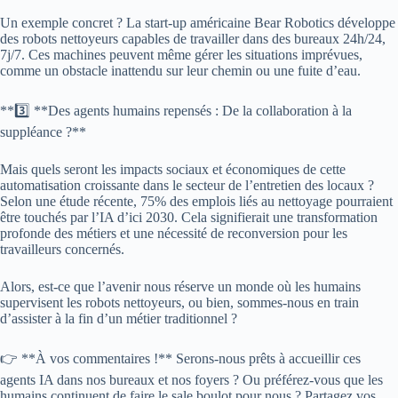
Un exemple concret ? La start-up américaine Bear Robotics développe
des robots nettoyeurs capables de travailler dans des bureaux 24h/24,
7j/7. Ces machines peuvent même gérer les situations imprévues,
comme un obstacle inattendu sur leur chemin ou une fuite d’eau.
**3️⃣ **Des agents humains repensés : De la collaboration à la
suppléance ?**
Mais quels seront les impacts sociaux et économiques de cette
automatisation croissante dans le secteur de l’entretien des locaux ?
Selon une étude récente, 75% des emplois liés au nettoyage pourraient
être touchés par l’IA d’ici 2030. Cela signifierait une transformation
profonde des métiers et une nécessité de reconversion pour les
travailleurs concernés.
Alors, est-ce que l’avenir nous réserve un monde où les humains
supervisent les robots nettoyeurs, ou bien, sommes-nous en train
d’assister à la fin d’un métier traditionnel ?
👉 **À vos commentaires !** Serons-nous prêts à accueillir ces
agents IA dans nos bureaux et nos foyers ? Ou préférez-vous que les
humains continuent de faire le sale boulot pour nous ? Partagez vos