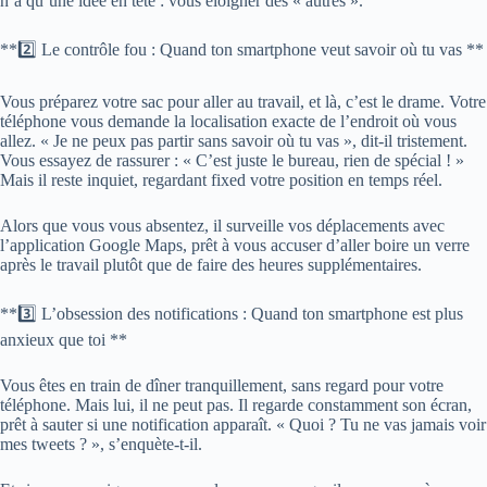
n’a qu’une idée en tête : vous éloigner des « autres ».
**2️⃣ Le contrôle fou : Quand ton smartphone veut savoir où tu vas **
Vous préparez votre sac pour aller au travail, et là, c’est le drame. Votre
téléphone vous demande la localisation exacte de l’endroit où vous
allez. « Je ne peux pas partir sans savoir où tu vas », dit-il tristement.
Vous essayez de rassurer : « C’est juste le bureau, rien de spécial ! »
Mais il reste inquiet, regardant fixed votre position en temps réel.
Alors que vous vous absentez, il surveille vos déplacements avec
l’application Google Maps, prêt à vous accuser d’aller boire un verre
après le travail plutôt que de faire des heures supplémentaires.
**3️⃣ L’obsession des notifications : Quand ton smartphone est plus
anxieux que toi **
Vous êtes en train de dîner tranquillement, sans regard pour votre
téléphone. Mais lui, il ne peut pas. Il regarde constamment son écran,
prêt à sauter si une notification apparaît. « Quoi ? Tu ne vas jamais voir
mes tweets ? », s’enquète-t-il.