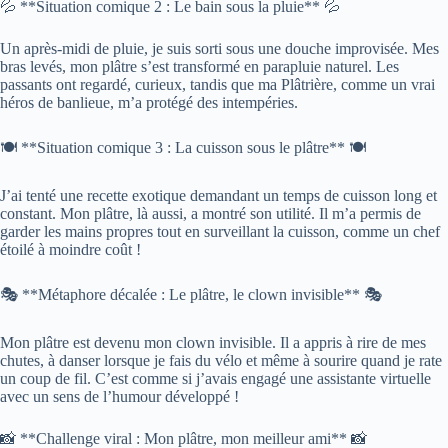
💦 **Situation comique 2 : Le bain sous la pluie** 💦
Un après-midi de pluie, je suis sorti sous une douche improvisée. Mes
bras levés, mon plâtre s’est transformé en parapluie naturel. Les
passants ont regardé, curieux, tandis que ma Plâtrière, comme un vrai
héros de banlieue, m’a protégé des intempéries.
🍽️ **Situation comique 3 : La cuisson sous le plâtre** 🍽️
J’ai tenté une recette exotique demandant un temps de cuisson long et
constant. Mon plâtre, là aussi, a montré son utilité. Il m’a permis de
garder les mains propres tout en surveillant la cuisson, comme un chef
étoilé à moindre coût !
🎭 **Métaphore décalée : Le plâtre, le clown invisible** 🎭
Mon plâtre est devenu mon clown invisible. Il a appris à rire de mes
chutes, à danser lorsque je fais du vélo et même à sourire quand je rate
un coup de fil. C’est comme si j’avais engagé une assistante virtuelle
avec un sens de l’humour développé !
📸 **Challenge viral : Mon plâtre, mon meilleur ami** 📸