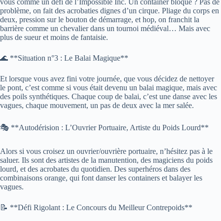
vous comme un défi de l’Impossible Inc. Un container bloqué ? Pas de
problème, on fait des acrobaties dignes d’un cirque. Pliage du corps en
deux, pression sur le bouton de démarrage, et hop, on franchit la
barrière comme un chevalier dans un tournoi médiéval… Mais avec
plus de sueur et moins de fantaisie.
🌊 **Situation n°3 : Le Balai Magique**
Et lorsque vous avez fini votre journée, que vous décidez de nettoyer
le pont, c’est comme si vous était devenu un balai magique, mais avec
des poils synthétiques. Chaque coup de balai, c’est une danse avec les
vagues, chaque mouvement, un pas de deux avec la mer salée.
🎭 **Autodérision : L’Ouvrier Portuaire, Artiste du Poids Lourd**
Alors si vous croisez un ouvrier/ouvrière portuaire, n’hésitez pas à le
saluer. Ils sont des artistes de la manutention, des magiciens du poids
lourd, et des acrobates du quotidien. Des superhéros dans des
combinaisons orange, qui font danser les containers et balayer les
vagues.
📝 **Défi Rigolant : Le Concours du Meilleur Contrepoids**