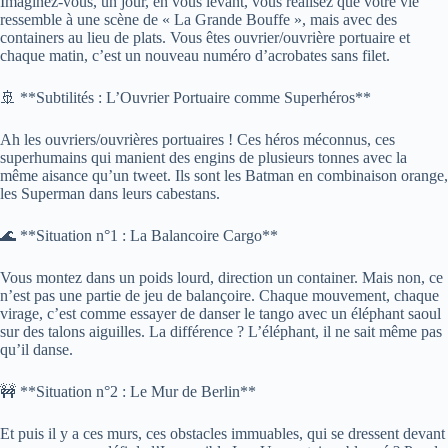
Imaginez-vous, un jour, en vous levant, vous réalisez que votre vie
ressemble à une scène de « La Grande Bouffe », mais avec des
containers au lieu de plats. Vous êtes ouvrier/ouvrière portuaire et
chaque matin, c’est un nouveau numéro d’acrobates sans filet.
🚢 **Subtilités : L’Ouvrier Portuaire comme Superhéros**
Ah les ouvriers/ouvrières portuaires ! Ces héros méconnus, ces
superhumains qui manient des engins de plusieurs tonnes avec la
même aisance qu’un tweet. Ils sont les Batman en combinaison orange,
les Superman dans leurs cabestans.
🌊 **Situation n°1 : La Balancoire Cargo**
Vous montez dans un poids lourd, direction un container. Mais non, ce
n’est pas une partie de jeu de balançoire. Chaque mouvement, chaque
virage, c’est comme essayer de danser le tango avec un éléphant saoul
sur des talons aiguilles. La différence ? L’éléphant, il ne sait même pas
qu’il danse.
🚧 **Situation n°2 : Le Mur de Berlin**
Et puis il y a ces murs, ces obstacles immuables, qui se dressent devant