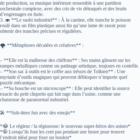
de production, sa musique intérieure ressemble à une partition
orchestrale complexe, avec des cris de vis détraqués et des bruits
d’engrenages en furie.
3. 🍣 **Le sushi industriel** : À la cantine, elle tranche le poisson
roulé dans un film plastique aussi fin qu’une lame de rasoir pour
obtenir des tranches précises et régulières.
🌪️ **Métaphores décalées et créatives** :
– **Elle est la maîtresse des chiffons** : Ses mains glissent sur les
rampes métalliques comme un patinage artistique, toujours en contrôle.
– **Son sac à outils est le coffre aux trésors de Tolkien** : Une
myriade d’outils magiques qui peuvent débloquer n’importe quel
puzzle mécanique.
– **Sa bouche est un microscope** : Elle peut identifier la source
exacte du petit cliquetis qui fait rage dans l’usine, comme une
chasseuse de paranormal industriel.
🎤 **Sub-titres fun avec des emojis**
*😂 Le régleur / la régisseuse: le nouveau super-héros des usines*
*🤪 Lorsqu’ils font les cent pas pendant une heure pour trouver
l’endroit idéal pour fixer un boulon*