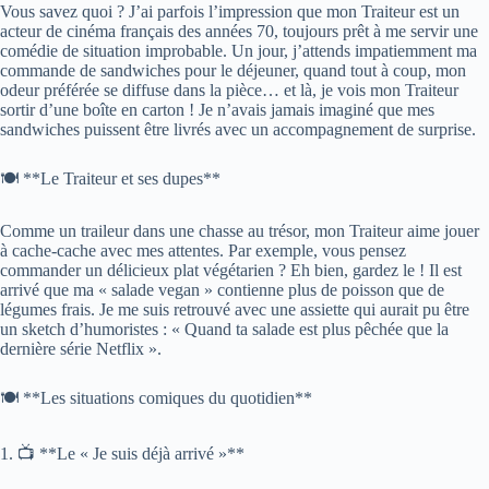
Vous savez quoi ? J’ai parfois l’impression que mon Traiteur est un
acteur de cinéma français des années 70, toujours prêt à me servir une
comédie de situation improbable. Un jour, j’attends impatiemment ma
commande de sandwiches pour le déjeuner, quand tout à coup, mon
odeur préférée se diffuse dans la pièce… et là, je vois mon Traiteur
sortir d’une boîte en carton ! Je n’avais jamais imaginé que mes
sandwiches puissent être livrés avec un accompagnement de surprise.
🍽️ **Le Traiteur et ses dupes**
Comme un traileur dans une chasse au trésor, mon Traiteur aime jouer
à cache-cache avec mes attentes. Par exemple, vous pensez
commander un délicieux plat végétarien ? Eh bien, gardez le ! Il est
arrivé que ma « salade vegan » contienne plus de poisson que de
légumes frais. Je me suis retrouvé avec une assiette qui aurait pu être
un sketch d’humoristes : « Quand ta salade est plus pêchée que la
dernière série Netflix ».
🍽️ **Les situations comiques du quotidien**
1. 📺 **Le « Je suis déjà arrivé »**