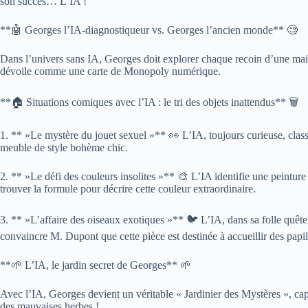
son succès… L’IA !
**🤖 Georges l’IA-diagnostiqueur vs. Georges l’ancien monde** 🧐
Dans l’univers sans IA, Georges doit explorer chaque recoin d’une mais
dévoile comme une carte de Monopoly numérique.
**🏠 Situations comiques avec l’IA : le tri des objets inattendus** 🗑️
1. ** »Le mystère du jouet sexuel »** 👀 L’IA, toujours curieuse, class
meuble de style bohème chic.
2. ** »Le défi des couleurs insolites »** 🎨 L’IA identifie une peintur
trouver la formule pour décrire cette couleur extraordinaire.
3. ** »L’affaire des oiseaux exotiques »** 🐦 L’IA, dans sa folle quête
convaincre M. Dupont que cette pièce est destinée à accueillir des papill
**🌱 L’IA, le jardin secret de Georges** 🌱
Avec l’IA, Georges devient un véritable « Jardinier des Mystères », cap
des mauvaises herbes !