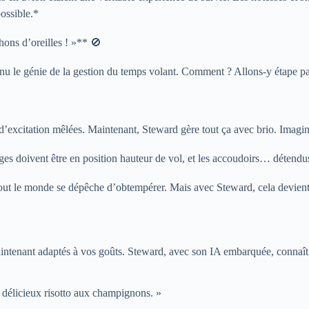
ossible.*
hons d’oreilles ! »** 🚫
venu le génie de la gestion du temps volant. Comment ? Allons-y étape pa
’excitation mêlées. Maintenant, Steward gère tout ça avec brio. Imagine
ges doivent être en position hauteur de vol, et les accoudoirs… détendu
 tout le monde se dépêche d’obtempérer. Mais avec Steward, cela devien
ntenant adaptés à vos goûts. Steward, avec son IA embarquée, connaît vo
délicieux risotto aux champignons. »