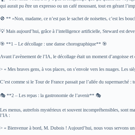
qui aurait pu être un expresso ou un café moussant, tout en gérant l’imp
🚫 ** »Non, madame, ce n’est pas le sachet de noisettes, c’est les bouc
💡 Mais aujourd’hui, grâce à l’intelligence artificielle, Steward est de
🎯 **1 – Le décollage : une danse chorographique** 🎯
Avant l’avènement de l’IA, le décollage était un moment d’angoisse et d
> « Mes braves gens, à vos places, on s’envole vers les nuages. Les siè
C’est comme si le Tour de France passait par l’allée du supermarché :
🎭 **2 – Les repas : la gastronomie de l’avenir** 🎭
Les menus, autrefois mystérieux et souvent incompréhensibles, sont mai
l’IA :
> « Bienvenue à bord, M. Dubois ! Aujourd’hui, nous vous servons un 