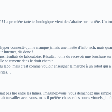
 La première tarte technologique vient de s’abattre sur ma tête. Un truc
 hyper-connecté qui ne manque jamais une miette d’info tech, mais quand
r Internet, dis donc !
résultats de laboratoire. Résultat : on a du recevoir une brochure sur l’
lle se remette dans le droit chemin.
u labo, mais c’est comme vouloir enseigner la marche à un robot qui a d
iorités…
t pas lire entre les lignes. Imaginez-vous, vous demandez une simple a
 travailler avec vous, mais il préfère chasser des souris virtuels plutôt