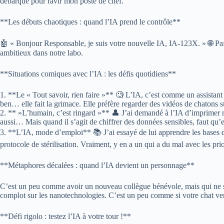
débarque pour ravir mon poste de chef.
**Les débuts chaotiques : quand l’IA prend le contrôle**
🤖 « Bonjour Responsable, je suis votre nouvelle IA, IA-123X. » 🌐 Paf !
ambitieux dans notre labo.
**Situations comiques avec l’IA : les défis quotidiens**
1. **Le « Tout savoir, rien faire »** 🧐 L’IA, c’est comme un assistant
ben… elle fait la grimace. Elle préfère regarder des vidéos de chatons su
2. ** »L’humain, c’est ringard »** 👤 J’ai demandé à l’IA d’imprimer nos 
aussi… Mais quand il s’agit de chiffrer des données sensibles, faut qu’e
3. **L’IA, mode d’emploi** 📚 J’ai essayé de lui apprendre les bases d
protocole de stérilisation. Vraiment, y en a un qui a du mal avec les pr
**Métaphores décalées : quand l’IA devient un personnage**
C’est un peu comme avoir un nouveau collègue bénévole, mais qui ne sai
complot sur les nanotechnologies. C’est un peu comme si votre chat venait
**Défi rigolo : testez l’IA à votre tour !**