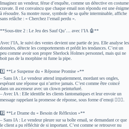
Imaginez un vendeur, férue d’enquête, comme un détective en costume
cravate. Il est convaincu que chaque email non répondu est une énigme
à résoudre. Sa montre russe, symbole de sa quête interminable, affiche
sans relâche : « Cherchez l’email perdu ».
**Sous-titre 2 : Le Jeu des Sauf Qu’… avec l’IA 🤖**
Avec l’IA, le suivi des ventes devient une partie de jeu. Elle analyse les
données, détecte les comportements et prédit les tendances. C’est un
peu comme avoir son propre Sherlock Holmes personnel, mais qui ne
boit pas de la morphine ni fume la pipe.
1️⃣ **Le Suspense du « Réponse Promise »**
– Sans IA : Le vendeur attend impatiemment, mordant ses ongles,
espérant une réponse qui n’arrive jamais. C’est comme être coincé
dans un ascenseur avec un clown peinturluré.
– Avec IA : Elle identifie les clients fantomatiques et leur envoie un
message rappelant la promesse de réponse, sous forme d’emoji 🕵️‍♂️💬.
2️⃣ **Le Drame du « Besoin de Réflexion »**
– Sans IA : Le vendeur pleure sur sa boîte email, se demandant ce que
le client a pu réfléchir de si important. C’est comme se retrouver nu