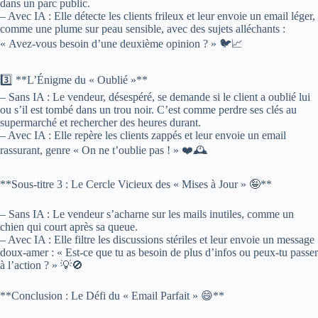
dans un parc public.
– Avec IA : Elle détecte les clients frileux et leur envoie un email léger,
comme une plume sur peau sensible, avec des sujets alléchants :
« Avez-vous besoin d’une deuxième opinion ? » 🐦📈
3️⃣ **L’Énigme du « Oublié »**
– Sans IA : Le vendeur, désespéré, se demande si le client a oublié lui
ou s’il est tombé dans un trou noir. C’est comme perdre ses clés au
supermarché et rechercher des heures durant.
– Avec IA : Elle repère les clients zappés et leur envoie un email
rassurant, genre « On ne t’oublie pas ! » ❤️🕰️
**Sous-titre 3 : Le Cercle Vicieux des « Mises à Jour » 🤪**
– Sans IA : Le vendeur s’acharne sur les mails inutiles, comme un
chien qui court après sa queue.
– Avec IA : Elle filtre les discussions stériles et leur envoie un message
doux-amer : « Est-ce que tu as besoin de plus d’infos ou peux-tu passer
à l’action ? » 💡🚫
**Conclusion : Le Défi du « Email Parfait » 😄**