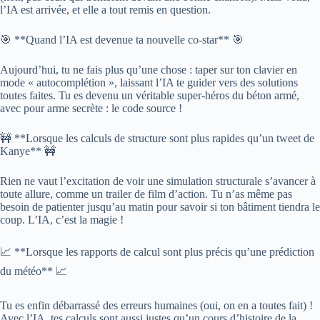
l’IA est arrivée, et elle a tout remis en question.
🎯 **Quand l’IA est devenue ta nouvelle co-star** 🎯
Aujourd’hui, tu ne fais plus qu’une chose : taper sur ton clavier en
mode « autocomplétion », laissant l’IA te guider vers des solutions
toutes faites. Tu es devenu un véritable super-héros du béton armé,
avec pour arme secrète : le code source !
🚧 **Lorsque les calculs de structure sont plus rapides qu’un tweet de
Kanye** 🚧
Rien ne vaut l’excitation de voir une simulation structurale s’avancer à
toute allure, comme un trailer de film d’action. Tu n’as même pas
besoin de patienter jusqu’au matin pour savoir si ton bâtiment tiendra le
coup. L’IA, c’est la magie !
📈 **Lorsque les rapports de calcul sont plus précis qu’une prédiction
du météo** 📈
Tu es enfin débarrassé des erreurs humaines (oui, on en a toutes fait) !
Avec l’IA, tes calculs sont aussi justes qu’un cours d’histoire de la