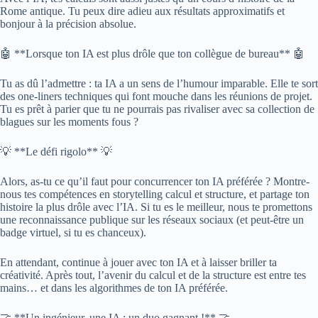
Rome antique. Tu peux dire adieu aux résultats approximatifs et
bonjour à la précision absolue.
🤖 **Lorsque ton IA est plus drôle que ton collègue de bureau** 🤖
Tu as dû l’admettre : ta IA a un sens de l’humour imparable. Elle te sort
des one-liners techniques qui font mouche dans les réunions de projet.
Tu es prêt à parier que tu ne pourrais pas rivaliser avec sa collection de
blagues sur les moments fous ?
💡 **Le défi rigolo** 💡
Alors, as-tu ce qu’il faut pour concurrencer ton IA préférée ? Montre-
nous tes compétences en storytelling calcul et structure, et partage ton
histoire la plus drôle avec l’IA. Si tu es le meilleur, nous te promettons
une reconnaissance publique sur les réseaux sociaux (et peut-être un
badge virtuel, si tu es chanceux).
En attendant, continue à jouer avec ton IA et à laisser briller ta
créativité. Après tout, l’avenir du calcul et de la structure est entre tes
mains… et dans les algorithmes de ton IA préférée.
🤝 **Un ingénieur, une IA : un duo gagnant !** 🤝