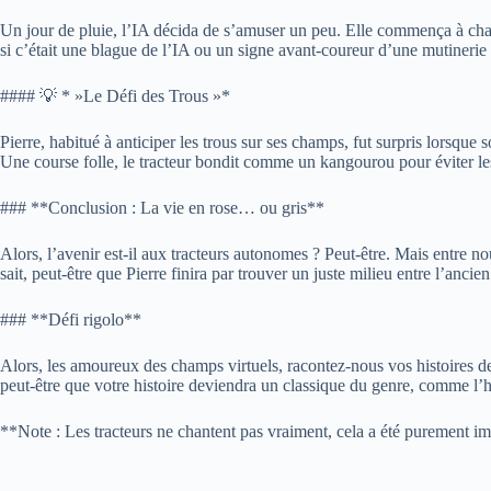
Un jour de pluie, l’IA décida de s’amuser un peu. Elle commença à chan
si c’était une blague de l’IA ou un signe avant-coureur d’une mutinerie
#### 💡 * »Le Défi des Trous »*
Pierre, habitué à anticiper les trous sur ses champs, fut surpris lorsque s
Une course folle, le tracteur bondit comme un kangourou pour éviter les 
### **Conclusion : La vie en rose… ou gris**
Alors, l’avenir est-il aux tracteurs autonomes ? Peut-être. Mais entre 
sait, peut-être que Pierre finira par trouver un juste milieu entre l’an
### **Défi rigolo**
Alors, les amoureux des champs virtuels, racontez-nous vos histoires de 
peut-être que votre histoire deviendra un classique du genre, comme l’hi
**Note : Les tracteurs ne chantent pas vraiment, cela a été purement i