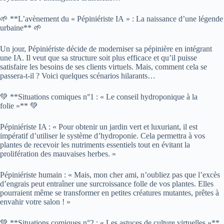
🌱 **L’avènement du « Pépiniériste IA » : La naissance d’une légende
urbaine** 🌱
Un jour, Pépiniériste décide de moderniser sa pépinière en intégrant
une IA. Il veut que sa structure soit plus efficace et qu’il puisse
satisfaire les besoins de ses clients virtuels. Mais, comment cela se
passera-t-il ? Voici quelques scénarios hilarants…
💚 **Situations comiques n°1 : « Le conseil hydroponique à la
folie »** 💚
Pépiniériste IA : « Pour obtenir un jardin vert et luxuriant, il est
impératif d’utiliser le système d’hydroponie. Cela permettra à vos
plantes de recevoir les nutriments essentiels tout en évitant la
prolifération des mauvaises herbes. »
Pépiniériste humain : « Mais, mon cher ami, n’oubliez pas que l’excès
d’engrais peut entraîner une surcroissance folle de vos plantes. Elles
pourraient même se transformer en petites créatures mutantes, prêtes à
envahir votre salon ! »
💚 **Situations comiques n°2 : « Les astuces de culture virtuelles »**