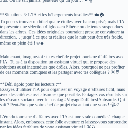
Sud. On ne sait jamais, peut-être qu’un jour… 🌟🛸
**Situations 3: L’IA et les hébergements insolites** ☁️🏠
Tu penses trouver un hôtel quatre étoiles avec balcon privé, mais l’IA
te présente une sélection d’igloos en Sibérie ou de tentes suspendues
dans les arbres. Ces idées originales pourraient presque convaincre ta
direction… jusqu’à ce que tu réalises que la nuit peut être très froide,
même en plein été ! ❄️🔥
Maintenant, imagine-toi : tu es chef de projet tourisme d’affaires avec
l’IA. Tu as à ta disposition un assistant virtuel qui te propose des
solutions aussi inattendues que drôles. Alors, pourquoi ne pas profiter
de ces moments comiques et les partager avec tes collègues ? 🤪💬
**Défi rigolo pour les lecteurs :**
Essayez d’utiliser l’IA pour organiser un voyage d’affaires fictif, mais
avec des critères aussi absurdes que possible. Partagez vos résultats sur
les réseaux sociaux avec le hashtag #VoyageDaffairesIAabsurde. Qui
sait ? Peut-être que votre chef de projet rira autant que vous ! 🤩🎉
L’ère du tourisme d’affaires avec l’IA est une vraie comédie à chaque
instant. Alors, embrassez cette folle aventure et laissez-vous surprendre
par les idées farfelues de votre assistant virtuel ! 🤪🔮