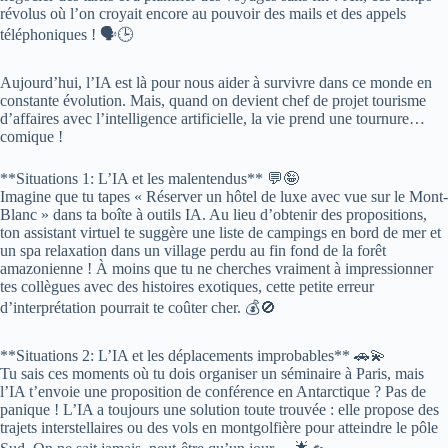
révolus où l’on croyait encore au pouvoir des mails et des appels
téléphoniques ! 🗣️🕒
Aujourd’hui, l’IA est là pour nous aider à survivre dans ce monde en
constante évolution. Mais, quand on devient chef de projet tourisme
d’affaires avec l’intelligence artificielle, la vie prend une tournure…
comique !
**Situations 1: L’IA et les malentendus** 💬🤪
Imagine que tu tapes « Réserver un hôtel de luxe avec vue sur le Mont-
Blanc » dans ta boîte à outils IA. Au lieu d’obtenir des propositions,
ton assistant virtuel te suggère une liste de campings en bord de mer et
un spa relaxation dans un village perdu au fin fond de la forêt
amazonienne ! À moins que tu ne cherches vraiment à impressionner
tes collègues avec des histoires exotiques, cette petite erreur
d’interprétation pourrait te coûter cher. 💰🚫
**Situations 2: L’IA et les déplacements improbables** 🚗💫
Tu sais ces moments où tu dois organiser un séminaire à Paris, mais
l’IA t’envoie une proposition de conférence en Antarctique ? Pas de
panique ! L’IA a toujours une solution toute trouvée : elle propose des
trajets interstellaires ou des vols en montgolfière pour atteindre le pôle