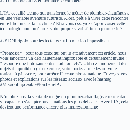
## Un monde où IA et plombier se complètent
L’IA, cet allié techno qui transforme le métier de plombier-chauffagiste
en une véritable aventure futuriste. Alors, prêt·e à vivre cette rencontre
entre l’homme et la machine ? Et si vous essayiez d’apprivoiser cette
technologie pour améliorer votre propre savoir-faire en plomberie ?
### Défi rigolo pour les lecteurs : « La mission impossible »
*Promesse* , pour tous ceux qui ont lu attentivement cet article, nous
vous lancerons un défi hautement improbable et certainement inutile :
*résoudre une fuite sans outils traditionnels*. Utilisez uniquement des
objets du quotidien (par exemple, votre porte-jarretelles ou votre
rouleau à pâtisserie) pour arrêter l’hécatombe aquatique. Envoyez vos
photos et explications sur les réseaux sociaux avec le hashtag
#MissionImpossiblePlomberieIA.
N’oubliez pas, la véritable magie du plombier-chauffagiste réside dans
sa capacité à s’adapter aux situations les plus délicates. Avec l’IA, cela
devient une performance encore plus impressionnante !