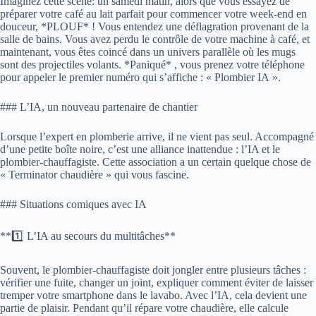
Imaginez cette scène: un samedi matin, alors que vous essayez de
préparer votre café au lait parfait pour commencer votre week-end en
douceur, *PLOUF* ! Vous entendez une déflagration provenant de la
salle de bains. Vous avez perdu le contrôle de votre machine à café, et
maintenant, vous êtes coincé dans un univers parallèle où les mugs
sont des projectiles volants. *Paniqué* , vous prenez votre téléphone
pour appeler le premier numéro qui s’affiche : « Plombier IA ».
### L’IA, un nouveau partenaire de chantier
Lorsque l’expert en plomberie arrive, il ne vient pas seul. Accompagné
d’une petite boîte noire, c’est une alliance inattendue : l’IA et le
plombier-chauffagiste. Cette association a un certain quelque chose de
« Terminator chaudière » qui vous fascine.
### Situations comiques avec IA
**1️⃣ L’IA au secours du multitâches**
Souvent, le plombier-chauffagiste doit jongler entre plusieurs tâches :
vérifier une fuite, changer un joint, expliquer comment éviter de laisser
tremper votre smartphone dans le lavabo. Avec l’IA, cela devient une
partie de plaisir. Pendant qu’il répare votre chaudière, elle calcule