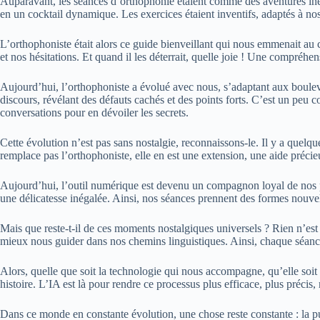
Auparavant, les séances d’orthophonie étaient comme des aventures inédi
en un cocktail dynamique. Les exercices étaient inventifs, adaptés à no
L’orthophoniste était alors ce guide bienveillant qui nous emmenait au
et nos hésitations. Et quand il les déterrait, quelle joie ! Une compréh
Aujourd’hui, l’orthophoniste a évolué avec nous, s’adaptant aux boulever
discours, révélant des défauts cachés et des points forts. C’est un peu 
conversations pour en dévoiler les secrets.
Cette évolution n’est pas sans nostalgie, reconnaissons-le. Il y a quel
remplace pas l’orthophoniste, elle en est une extension, une aide précie
Aujourd’hui, l’outil numérique est devenu un compagnon loyal de nos parc
une délicatesse inégalée. Ainsi, nos séances prennent des formes nouvelles
Mais que reste-t-il de ces moments nostalgiques universels ? Rien n’est
mieux nous guider dans nos chemins linguistiques. Ainsi, chaque séance
Alors, quelle que soit la technologie qui nous accompagne, qu’elle soit 
histoire. L’IA est là pour rendre ce processus plus efficace, plus précis
Dans ce monde en constante évolution, une chose reste constante : la puiss