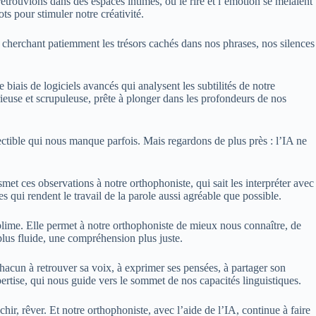
trouvions dans des espaces intimes, où le rire et l’émotion se mêlaient
s pour stimuler notre créativité.
 cherchant patiemment les trésors cachés dans nos phrases, nos silences
iais de logiciels avancés qui analysent les subtilités de notre
urieuse et scrupuleuse, prête à plonger dans les profondeurs de nos
ectible qui nous manque parfois. Mais regardons de plus près : l’IA ne
met ces observations à notre orthophoniste, qui sait les interpréter avec
s qui rendent le travail de la parole aussi agréable que possible.
ublime. Elle permet à notre orthophoniste de mieux nous connaître, de
lus fluide, une compréhension plus juste.
chacun à retrouver sa voix, à exprimer ses pensées, à partager son
xpertise, qui nous guide vers le sommet de nos capacités linguistiques.
chir, rêver. Et notre orthophoniste, avec l’aide de l’IA, continue à faire