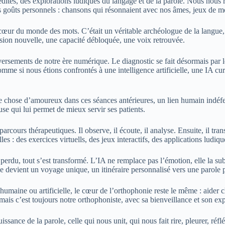
tes, des explorations ludiques du langage et de la parole. Nous nous re
s goûts personnels : chansons qui résonnaient avec nos âmes, jeux de mot
 cœur du monde des mots. C’était un véritable archéologue de la langue,
ension nouvelle, une capacité débloquée, une voix retrouvée.
sements de notre ère numérique. Le diagnostic se fait désormais par le b
comme si nous étions confrontés à une intelligence artificielle, une IA c
que chose d’amoureux dans ces séances antérieures, un lien humain indéf
use qui lui permet de mieux servir ses patients.
ours thérapeutiques. Il observe, il écoute, il analyse. Ensuite, il trans
 : des exercices virtuells, des jeux interactifs, des applications ludique
 perdu, tout s’est transformé. L’IA ne remplace pas l’émotion, elle la s
 devient un voyage unique, un itinéraire personnalisé vers une parole p
humaine ou artificielle, le cœur de l’orthophonie reste le même : aider 
, mais c’est toujours notre orthophoniste, avec sa bienveillance et son e
ance de la parole, celle qui nous unit, qui nous fait rire, pleurer, réflé