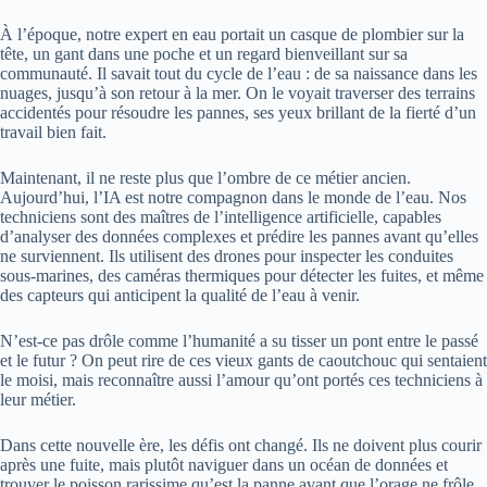
À l’époque, notre expert en eau portait un casque de plombier sur la
tête, un gant dans une poche et un regard bienveillant sur sa
communauté. Il savait tout du cycle de l’eau : de sa naissance dans les
nuages, jusqu’à son retour à la mer. On le voyait traverser des terrains
accidentés pour résoudre les pannes, ses yeux brillant de la fierté d’un
travail bien fait.
Maintenant, il ne reste plus que l’ombre de ce métier ancien.
Aujourd’hui, l’IA est notre compagnon dans le monde de l’eau. Nos
techniciens sont des maîtres de l’intelligence artificielle, capables
d’analyser des données complexes et prédire les pannes avant qu’elles
ne surviennent. Ils utilisent des drones pour inspecter les conduites
sous-marines, des caméras thermiques pour détecter les fuites, et même
des capteurs qui anticipent la qualité de l’eau à venir.
N’est-ce pas drôle comme l’humanité a su tisser un pont entre le passé
et le futur ? On peut rire de ces vieux gants de caoutchouc qui sentaient
le moisi, mais reconnaître aussi l’amour qu’ont portés ces techniciens à
leur métier.
Dans cette nouvelle ère, les défis ont changé. Ils ne doivent plus courir
après une fuite, mais plutôt naviguer dans un océan de données et
trouver le poisson rarissime qu’est la panne avant que l’orage ne frôle