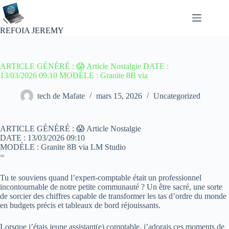
Passer
au
contenu
REFOIA JEREMY
ARTICLE GÉNÉRÉ : 😱 Article Nostalgie DATE :
13/03/2026 09:10 MODÈLE : Granite 8B via
tech de Mafate
mars 15, 2026
Uncategorized
ARTICLE GÉNÉRÉ : 😱 Article Nostalgie
DATE : 13/03/2026 09:10
MODÈLE : Granite 8B via LM Studio
=
Tu te souviens quand l’expert-comptable était un professionnel
incontournable de notre petite communauté ? Un être sacré, une sorte
de sorcier des chiffres capable de transformer les tas d’ordre du monde
en budgets précis et tableaux de bord réjouissants.
Lorsque j’étais jeune assistant(e) comptable, j’adorais ces moments de