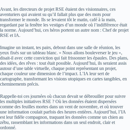
Avant, les directeurs de projet RSE étaient des visionnaires, ces
aventuriers qui avaient su qu’il fallait plus que des mots pour
transformer le monde. Ils se levaient tôt le matin, café à la main,
regardant par la fenêtre les vestiges d’un monde où l’indifférence était
la norme. Aujourd’hui, ces héros portent un autre nom : Chef de projet
RSE et IA.
Imagine un instant, tes pairs, debout dans une salle de réunion, les
yeux fixés sur un tableau blanc. « Nous allons bouleverser le jeu »,
disait-il avec cette conviction qui fait frissonner les épaules. Des plans,
des idées, des rêves : tout était possible. Aujourd’hui, ils seraient assis
autour d’une table virtuelle, chaque point représentant un projet,
chaque couleur une dimension de l’impact. L’IA leur sert de
cartographe, transformant les visions utopiques en cartes tangibles, en
cheminements précis.
Rappelle-toi ces journées où chacun devait se débrouiller pour suivre
les multiples initiatives RSE ? Où les données étaient dispersées
comme des feuilles mortes dans un vent de novembre, et où trouver
une information coulait parfois des heures entières. Aujourd’hui, l’IA
est leur fidèle compagnon, traquant les données comme un chien au
zébu, rassemblant les informations dans un seul endroit, clair et
ordonné.