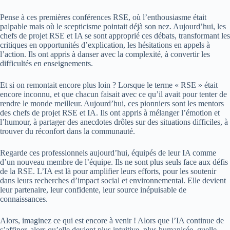
Pense à ces premières conférences RSE, où l’enthousiasme était
palpable mais où le scepticisme pointait déjà son nez. Aujourd’hui, les
chefs de projet RSE et IA se sont approprié ces débats, transformant les
critiques en opportunités d’explication, les hésitations en appels à
l’action. Ils ont appris à danser avec la complexité, à convertir les
difficultés en enseignements.
Et si on remontait encore plus loin ? Lorsque le terme « RSE » était
encore inconnu, et que chacun faisait avec ce qu’il avait pour tenter de
rendre le monde meilleur. Aujourd’hui, ces pionniers sont les mentors
des chefs de projet RSE et IA. Ils ont appris à mélanger l’émotion et
l’humour, à partager des anecdotes drôles sur des situations difficiles, à
trouver du réconfort dans la communauté.
Regarde ces professionnels aujourd’hui, équipés de leur IA comme
d’un nouveau membre de l’équipe. Ils ne sont plus seuls face aux défis
de la RSE. L’IA est là pour amplifier leurs efforts, pour les soutenir
dans leurs recherches d’impact social et environnemental. Elle devient
leur partenaire, leur confidente, leur source inépuisable de
connaissances.
Alors, imaginez ce qui est encore à venir ! Alors que l’IA continue de
s’affiner, alors qu’elle devient plus intuitive, plus humanisée, quelle