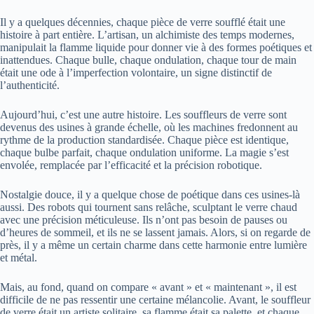
Il y a quelques décennies, chaque pièce de verre soufflé était une
histoire à part entière. L’artisan, un alchimiste des temps modernes,
manipulait la flamme liquide pour donner vie à des formes poétiques et
inattendues. Chaque bulle, chaque ondulation, chaque tour de main
était une ode à l’imperfection volontaire, un signe distinctif de
l’authenticité.
Aujourd’hui, c’est une autre histoire. Les souffleurs de verre sont
devenus des usines à grande échelle, où les machines fredonnent au
rythme de la production standardisée. Chaque pièce est identique,
chaque bulbe parfait, chaque ondulation uniforme. La magie s’est
envolée, remplacée par l’efficacité et la précision robotique.
Nostalgie douce, il y a quelque chose de poétique dans ces usines-là
aussi. Des robots qui tournent sans relâche, sculptant le verre chaud
avec une précision méticuleuse. Ils n’ont pas besoin de pauses ou
d’heures de sommeil, et ils ne se lassent jamais. Alors, si on regarde de
près, il y a même un certain charme dans cette harmonie entre lumière
et métal.
Mais, au fond, quand on compare « avant » et « maintenant », il est
difficile de ne pas ressentir une certaine mélancolie. Avant, le souffleur
de verre était un artiste solitaire, sa flamme était sa palette, et chaque