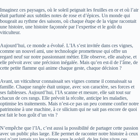
Imaginez ces paysages, où le soleil peignait les feuilles en or et où l’air
était parfumé aux subtiles notes de rose et d’épices. Un monde qui
bougeait au rythme des saisons, où chaque étape de la vigne racontait
une histoire, une histoire façonnée par l’expertise et le goût du
viticulteur.
Aujourd’hui, ce monde a évolué. L’IA s’est invitée dans ces vignes,
comme un nouvel ami, une technologie prometteuse qui offre un
regard neuf sur notre passionnant métier. Elle observe, elle analyse, et
elle prévoit avec une précision inégalée. Mais qu’en est-il de l’âme, de
cette petite flamme qui anime chaque geste, chaque décision ?
Avant, un viticulteur connaissait ses vignes comme il connaissait sa
famille. Chaque rangée était unique, avec son caractère, ses forces et
ses faiblesses. Aujourd’hui, l’IA scanne et mesure, elle sait tout sur
chacun de ces rangs. Elle prévoit la récolte, anticipe les maladies,
optimise les traitements. Mais n’est-ce pas un peu comme confier notre
patrimoine à une machine, à ce silicium qui ne sait pas encore de quoi
est fait le bon goût d’un vin ?
N’empêche que l’IA, c’est aussi la possibilité de partager cette passion
avec un public plus large. Elle permet de raconter notre histoire à ceux
qui n’ont jamais vu les vignes sous le soleil, de les faire vivre ces