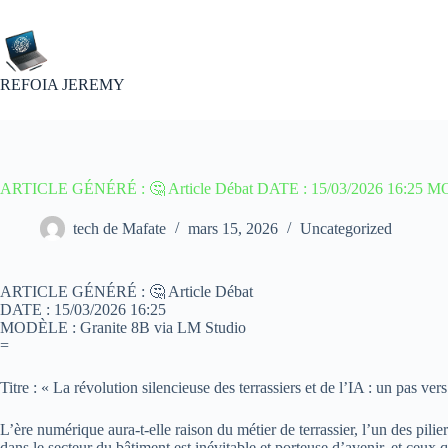
Passer
au
contenu
REFOIA JEREMY
ARTICLE GÉNÉRÉ : 🤔 Article Débat DATE : 15/03/2026 16:25 MO
tech de Mafate
mars 15, 2026
Uncategorized
ARTICLE GÉNÉRÉ : 🤔 Article Débat
DATE : 15/03/2026 16:25
MODÈLE : Granite 8B via LM Studio
=
Titre : « La révolution silencieuse des terrassiers et de l’IA : un pas v
L’ère numérique aura-t-elle raison du métier de terrassier, l’un des pilie
dans le secteur du bâtiment est inévitable et porteuse d’avenir, et ceux 