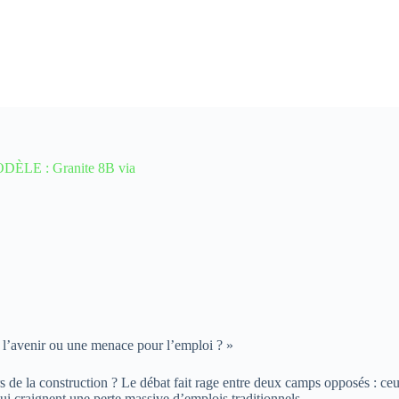
DÈLE : Granite 8B via
ers l’avenir ou une menace pour l’emploi ? »
rs de la construction ? Le débat fait rage entre deux camps opposés : ceux
qui craignent une perte massive d’emplois traditionnels.