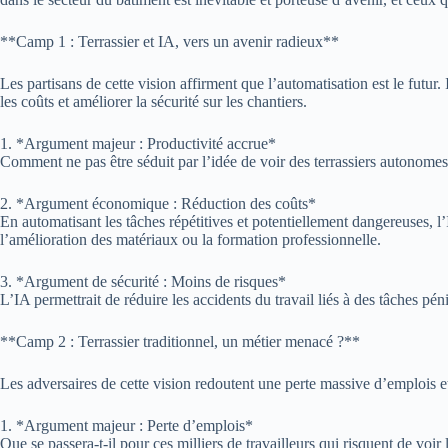
**Camp 1 : Terrassier et IA, vers un avenir radieux**
Les partisans de cette vision affirment que l’automatisation est le futur
les coûts et améliorer la sécurité sur les chantiers.
1. *Argument majeur : Productivité accrue*
Comment ne pas être séduit par l’idée de voir des terrassiers autonomes 
2. *Argument économique : Réduction des coûts*
En automatisant les tâches répétitives et potentiellement dangereuses, l
l’amélioration des matériaux ou la formation professionnelle.
3. *Argument de sécurité : Moins de risques*
L’IA permettrait de réduire les accidents du travail liés à des tâches pé
**Camp 2 : Terrassier traditionnel, un métier menacé ?**
Les adversaires de cette vision redoutent une perte massive d’emplois e
1. *Argument majeur : Perte d’emplois*
Que se passera-t-il pour ces milliers de travailleurs qui risquent de vo