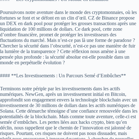
Poursuivons notre aventure dans le monde des cryptomonnaies, où les
fortunes se font et se défont en un clin d’œil. CZ de Binance propose
un DEX en dark pool pour protéger les grosses transactions après une
liquidation de 100 millions de dollars. Ce dark pool, cette zone
d’ombre financière, promet de protéger les investisseurs des
fluctuations du marché. Mais n’est-ce pas là une forme de paradoxe ?
Chercher la sécurité dans l’obscurité, n’est-ce pas une manière de fuir
la lumière de la transparence ? Cette réflexion nous amène à une
pensée plus profonde : la sécurité absolue est-elle possible dans un
monde en perpétuelle évolution ?
#### **Les Investissements : Un Parcours Semé d’Embûches**
Terminons notre périple par les investissements dans les actifs
numériques. NewGen, après un investissement initial en Bitcoin,
approfondit son engagement envers la technologie blockchain avec un
investissement de 30 millions de dollars dans les actifs numériques de
Solana. Cette démarche témoigne d’une confiance renouvelée dans les
potentialités de la blockchain. Mais comme toute aventure, celle-ci est
semée d’embûches. Les pertes liées aux hacks crypto, bien qu’en
déclin, nous rappellent que le chemin de l’innovation est jalonné de
risques. Pourtant, ces risques ne doivent pas nous dissuader, mais
plutôt nous encourager à innover davantage, à chercher de nouvelles