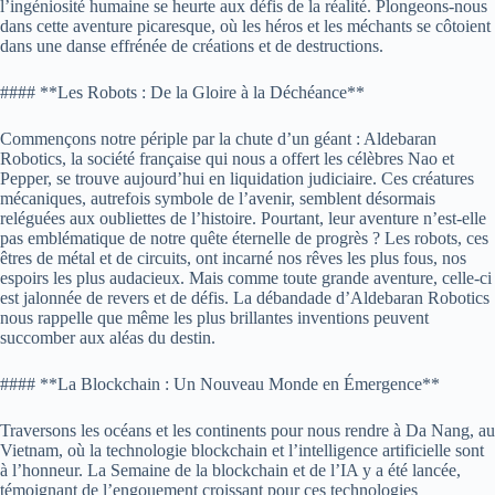
l’ingéniosité humaine se heurte aux défis de la réalité. Plongeons-nous
dans cette aventure picaresque, où les héros et les méchants se côtoient
dans une danse effrénée de créations et de destructions.
#### **Les Robots : De la Gloire à la Déchéance**
Commençons notre périple par la chute d’un géant : Aldebaran
Robotics, la société française qui nous a offert les célèbres Nao et
Pepper, se trouve aujourd’hui en liquidation judiciaire. Ces créatures
mécaniques, autrefois symbole de l’avenir, semblent désormais
reléguées aux oubliettes de l’histoire. Pourtant, leur aventure n’est-elle
pas emblématique de notre quête éternelle de progrès ? Les robots, ces
êtres de métal et de circuits, ont incarné nos rêves les plus fous, nos
espoirs les plus audacieux. Mais comme toute grande aventure, celle-ci
est jalonnée de revers et de défis. La débandade d’Aldebaran Robotics
nous rappelle que même les plus brillantes inventions peuvent
succomber aux aléas du destin.
#### **La Blockchain : Un Nouveau Monde en Émergence**
Traversons les océans et les continents pour nous rendre à Da Nang, au
Vietnam, où la technologie blockchain et l’intelligence artificielle sont
à l’honneur. La Semaine de la blockchain et de l’IA y a été lancée,
témoignant de l’engouement croissant pour ces technologies