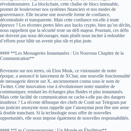
révolutionnaires. La blockchain, cette chaîne de blocs immuable,
promet de bouleverser nos systèmes financiers et nos modes de
gouvernance. Elle incarne une nouvelle forme de confiance,
décentralisée et transparente. Mais cette confiance est-elle à toute
épreuve ? Les récentes pertes liées aux hacks crypto, bien qu’en déclin,
nous rappellent que la sécurité reste un défi majeur. Pourtant, ces défis
ne doivent pas nous décourager, mais plutôt nous inciter à redoubler
d’efforts pour bâtir un avenir plus sûr et plus juste.
#### **Les Messageries Instantanées : Un Nouveau Chapitre de la
Communication**
Revenons sur nos terres, où Elon Musk, ce visionnaire de notre
époque, a annoncé le lancement de XChat, une nouvelle fonctionnalité
de messagerie directe sur X, anciennement connu sous le nom de
Twitter. Cette innovation vise à révolutionner notre manière de
communiquer, rendant les échanges plus fluides et plus instantanés.
Mais cette facilité de communication ne cache-t-elle pas des dangers
insidieux ? La récente débusque des chefs de Conti sur Telegram par
un justicier anonyme nous rappelle que l’anonymat peut être une arme
à double tranchant. Si la technologie nous offre de nouvelles
opportunités, elle nous impose également de nouvelles responsabilités.
#### **Les Cryptomonnaies : Un Monde en Ébullition**