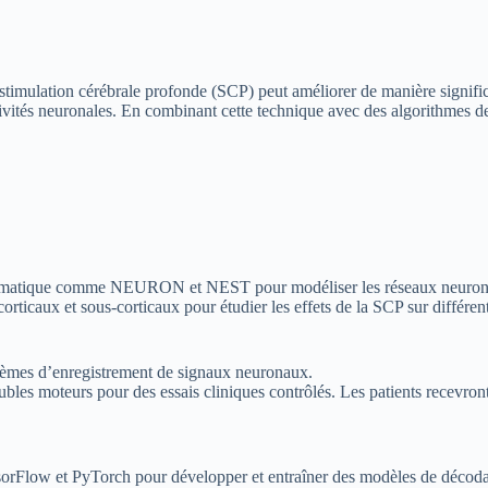
timulation cérébrale profonde (SCP) peut améliorer de manière significat
vités neuronales. En combinant cette technique avec des algorithmes de 
formatique comme NEURON et NEST pour modéliser les réseaux neuronaux
rticaux et sous-corticaux pour étudier les effets de la SCP sur différen
stèmes d’enregistrement de signaux neuronaux.
ubles moteurs pour des essais cliniques contrôlés. Les patients recevron
sorFlow et PyTorch pour développer et entraîner des modèles de décod