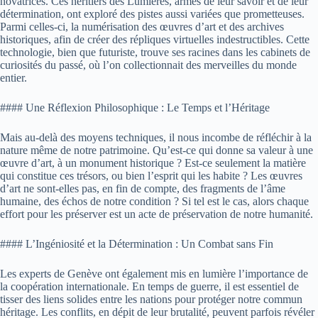
novatrices. Ces héritiers des Lumières, armés de leur savoir et de leur
détermination, ont exploré des pistes aussi variées que prometteuses.
Parmi celles-ci, la numérisation des œuvres d’art et des archives
historiques, afin de créer des répliques virtuelles indestructibles. Cette
technologie, bien que futuriste, trouve ses racines dans les cabinets de
curiosités du passé, où l’on collectionnait des merveilles du monde
entier.
#### Une Réflexion Philosophique : Le Temps et l’Héritage
Mais au-delà des moyens techniques, il nous incombe de réfléchir à la
nature même de notre patrimoine. Qu’est-ce qui donne sa valeur à une
œuvre d’art, à un monument historique ? Est-ce seulement la matière
qui constitue ces trésors, ou bien l’esprit qui les habite ? Les œuvres
d’art ne sont-elles pas, en fin de compte, des fragments de l’âme
humaine, des échos de notre condition ? Si tel est le cas, alors chaque
effort pour les préserver est un acte de préservation de notre humanité.
#### L’Ingéniosité et la Détermination : Un Combat sans Fin
Les experts de Genève ont également mis en lumière l’importance de
la coopération internationale. En temps de guerre, il est essentiel de
tisser des liens solides entre les nations pour protéger notre commun
héritage. Les conflits, en dépit de leur brutalité, peuvent parfois révéler