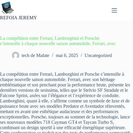
Passer
au
contenu
REFOIA JEREMY
La compétition entre Ferrari, Lamborghini et Porsche
s’intensifie à chaque nouvelle saison automobile. Ferrari, avec
tech de Mafate
mai 6, 2025
Uncategorized
La compétition entre Ferrari, Lamborghini et Porsche s’intensifie à
chaque nouvelle saison automobile. Ferrari, avec son héritage
emblématique et son penchant pour la performance brute, présente les
dernières versions de sesissima, telles que le Stelvio SF Stradale et le
Falcone Sprint, axées sur l’élégance et l’expérience de conduite.
Lamborghini, quant à elle, s’affirme comme un symbole de luxe et de
puissance brute avec ses modèles Predator et Aventador réinventés,
mettant en avant une esthétique audacieuse et des performances
exceptionnelles. Porsche, toujours au sommet de la technologie, lance
ses nouveaux modèles 718 Cayman GT4 et Taycan Turbo S,
combinant un design sportif à une efficacité énergétique supérieure.
Cette confrontation se traduit par des tests de performance comparatifs,