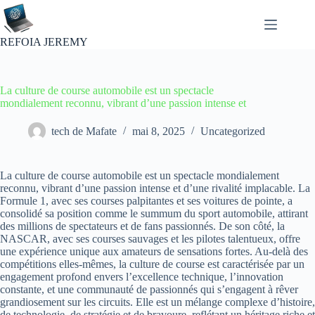
Passer
au
contenu
REFOIA JEREMY
La culture de course automobile est un spectacle
mondialement reconnu, vibrant d’une passion intense et
tech de Mafate
mai 8, 2025
Uncategorized
La culture de course automobile est un spectacle mondialement
reconnu, vibrant d’une passion intense et d’une rivalité implacable. La
Formule 1, avec ses courses palpitantes et ses voitures de pointe, a
consolidé sa position comme le summum du sport automobile, attirant
des millions de spectateurs et de fans passionnés. De son côté, la
NASCAR, avec ses courses sauvages et les pilotes talentueux, offre
une expérience unique aux amateurs de sensations fortes. Au-delà des
compétitions elles-mêmes, la culture de course est caractérisée par un
engagement profond envers l’excellence technique, l’innovation
constante, et une communauté de passionnés qui s’engagent à rêver
grandiosement sur les circuits. Elle est un mélange complexe d’histoire,
de technologie, de stratégie et de bravoure, reflétant un héritage riche et