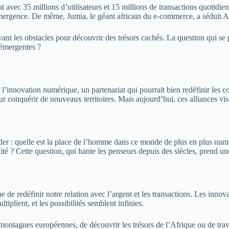
t avec 35 millions d’utilisateurs et 15 millions de transactions quotidie
 émergence. De même, Jumia, le géant africain du e-commerce, a séduit 
avant les obstacles pour découvrir des trésors cachés. La question qui se
 émergentes ?
l’innovation numérique, un partenariat qui pourrait bien redéfinir les con
pour conquérir de nouveaux territoires. Mais aujourd’hui, ces alliances 
ander : quelle est la place de l’homme dans ce monde de plus en plus num
té ? Cette question, qui hante les penseurs depuis des siècles, prend un
nue de redéfinir notre relation avec l’argent et les transactions. Les in
iplient, et les possibilités semblent infinies.
 montagnes européennes, de découvrir les trésors de l’Afrique ou de trave