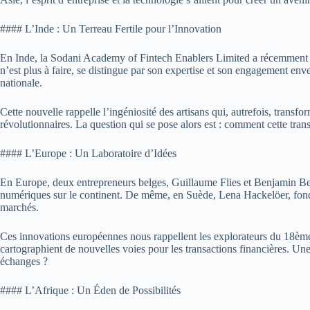
#### L’Inde : Un Terreau Fertile pour l’Innovation
En Inde, la Sodani Academy of Fintech Enablers Limited a récemment re
n’est plus à faire, se distingue par son expertise et son engagement en
nationale.
Cette nouvelle rappelle l’ingéniosité des artisans qui, autrefois, transf
révolutionnaires. La question qui se pose alors est : comment cette transf
#### L’Europe : Un Laboratoire d’Idées
En Europe, deux entrepreneurs belges, Guillaume Flies et Benjamin Beeck
numériques sur le continent. De même, en Suède, Lena Hackelöer, fondat
marchés.
Ces innovations européennes nous rappellent les explorateurs du 18ème s
cartographient de nouvelles voies pour les transactions financières. Une
échanges ?
#### L’Afrique : Un Éden de Possibilités