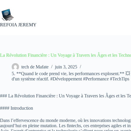
Passer
au
contenu
REFOIA JEREMY
La Révolution Financière : Un Voyage à Travers les Âges et les Techn
tech de Mafate
juin 3, 2025
5. **Quand le code prend vie, les performances explosent.** 💥 Ac
d'un système réactif. #Développement #Performance #TechTips
### La Révolution Financière : Un Voyage à Travers les Âges et les T
#### Introduction
Dans l’effervescence du monde moderne, où les innovations technologiques
aujourd’hui en pleine mutation. Les fintechs, ces entreprises agiles et 
Asie, l’esprit d’entreprise et la technologie s’allient pour créer un a