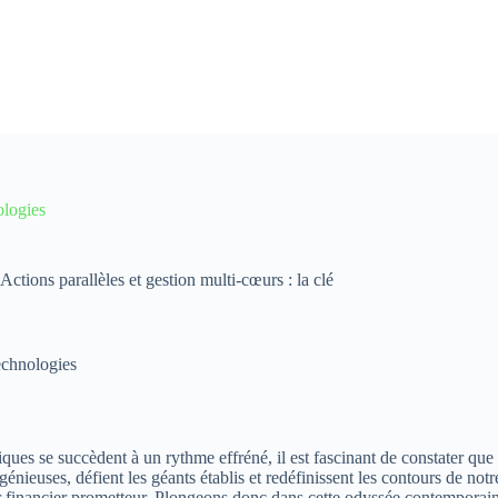
ologies
tions parallèles et gestion multi-cœurs : la clé
echnologies
 se succèdent à un rythme effréné, il est fascinant de constater que le s
ingénieuses, défient les géants établis et redéfinissent les contours de
venir financier prometteur. Plongeons donc dans cette odyssée contempora