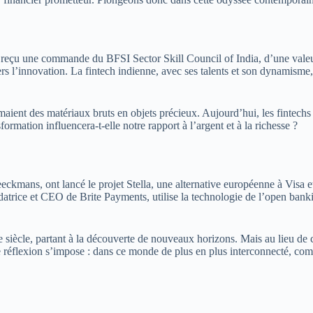
çu une commande du BFSI Sector Skill Council of India, d’une valeur d
vers l’innovation. La fintech indienne, avec ses talents et son dynamism
ormaient des matériaux bruts en objets précieux. Aujourd’hui, les fintech
ormation influencera-t-elle notre rapport à l’argent et à la richesse ?
mans, ont lancé le projet Stella, une alternative européenne à Visa et 
rice et CEO de Brite Payments, utilise la technologie de l’open bankin
iècle, partant à la découverte de nouveaux horizons. Mais au lieu de ca
 réflexion s’impose : dans ce monde de plus en plus interconnecté, comme