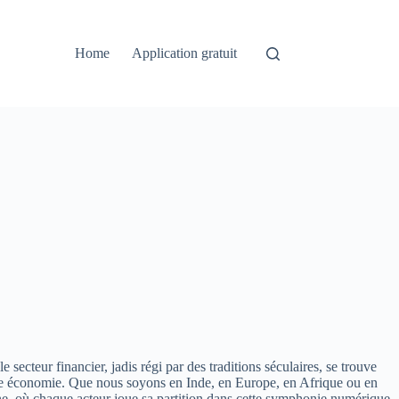
Home
Application gratuit
ecteur financier, jadis régi par des traditions séculaires, se trouve
 notre économie. Que nous soyons en Inde, en Europe, en Afrique ou en
ine, où chaque acteur joue sa partition dans cette symphonie numérique.