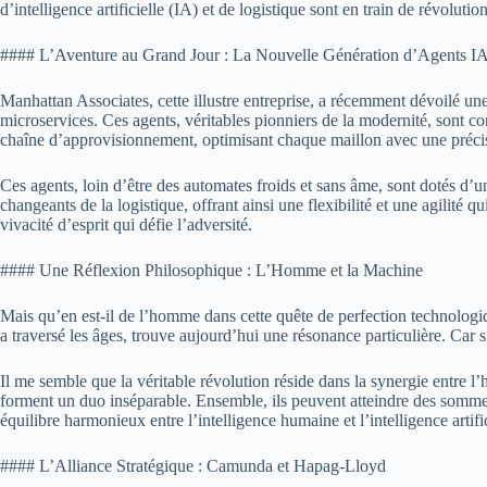
d’intelligence artificielle (IA) et de logistique sont en train de révolu
#### L’Aventure au Grand Jour : La Nouvelle Génération d’Agents I
Manhattan Associates, cette illustre entreprise, a récemment dévoilé u
microservices. Ces agents, véritables pionniers de la modernité, sont c
chaîne d’approvisionnement, optimisant chaque maillon avec une précisi
Ces agents, loin d’être des automates froids et sans âme, sont dotés d’u
changeants de la logistique, offrant ainsi une flexibilité et une agilité
vivacité d’esprit qui défie l’adversité.
#### Une Réflexion Philosophique : L’Homme et la Machine
Mais qu’en est-il de l’homme dans cette quête de perfection technologi
a traversé les âges, trouve aujourd’hui une résonance particulière. Car s
Il me semble que la véritable révolution réside dans la synergie entre l
forment un duo inséparable. Ensemble, ils peuvent atteindre des sommets q
équilibre harmonieux entre l’intelligence humaine et l’intelligence artific
#### L’Alliance Stratégique : Camunda et Hapag-Lloyd