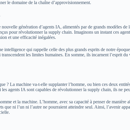
tionner le domaine de la chaîne d’approvisionnement.
A
ne nouvelle génération d’agents IA, alimentés par de grands modèles de 
onçus pour révolutionner la supply chain. Imaginons un instant ces agent
on et une efficacité inégalées.
ne intelligence qui rappelle celle des plus grands esprits de notre époqu
 qui transcendent les limites humaines. En somme, ils incarnent l’esprit d
que ? La machine va-t-elle supplanter l’homme, ou bien ces deux entités
i les agents IA sont capables de révolutionner la supply chain, ils ne peu
’homme et la machine. L’homme, avec sa capacité à penser de manière abstr
ue ni l’un ni l’autre ne pourraient atteindre seul. Ainsi, l’avenir appar
ielle.