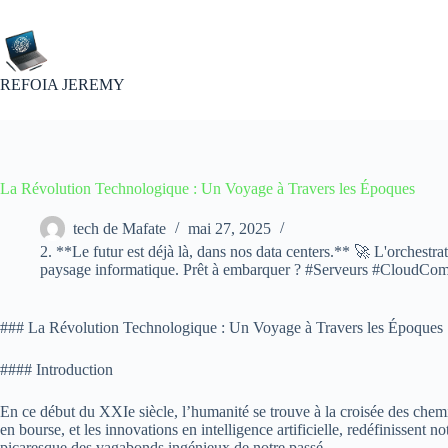
Passer
au
contenu
REFOIA JEREMY
La Révolution Technologique : Un Voyage à Travers les Époques
tech de Mafate
mai 27, 2025
2. **Le futur est déjà là, dans nos data centers.** 🚀 L'orchestrati
paysage informatique. Prêt à embarquer ? #Serveurs #CloudCom
### La Révolution Technologique : Un Voyage à Travers les Époques
#### Introduction
En ce début du XXIe siècle, l’humanité se trouve à la croisée des chem
en bourse, et les innovations en intelligence artificielle, redéfinissent
picaresque des vagabonds ingénieux de notre passé.