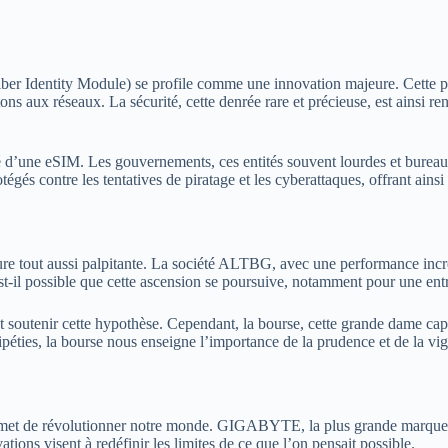
r Identity Module) se profile comme une innovation majeure. Cette puce
aux réseaux. La sécurité, cette denrée rare et précieuse, est ainsi renf
d’une eSIM. Les gouvernements, ces entités souvent lourdes et bureaucra
otégés contre les tentatives de piratage et les cyberattaques, offrant ains
ture tout aussi palpitante. La société ALTBG, avec une performance incr
 est-il possible que cette ascension se poursuive, notamment pour une 
nt soutenir cette hypothèse. Cependant, la bourse, cette grande dame c
ipéties, la bourse nous enseigne l’importance de la prudence et de la vig
gie, promet de révolutionner notre monde. GIGABYTE, la plus grande m
s visent à redéfinir les limites de ce que l’on pensait possible.