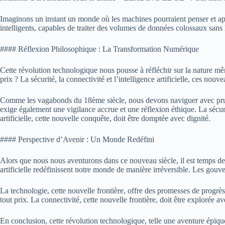
Imaginons un instant un monde où les machines pourraient penser et app
intelligents, capables de traiter des volumes de données colossaux sans la 
#### Réflexion Philosophique : La Transformation Numérique
Cette révolution technologique nous pousse à réfléchir sur la nature mê
prix ? La sécurité, la connectivité et l’intelligence artificielle, ces nou
Comme les vagabonds du 18ème siècle, nous devons naviguer avec pruden
exige également une vigilance accrue et une réflexion éthique. La sécurité
artificielle, cette nouvelle conquête, doit être domptée avec dignité.
#### Perspective d’Avenir : Un Monde Redéfini
Alors que nous nous aventurons dans ce nouveau siècle, il est temps de 
artificielle redéfinissent notre monde de manière irréversible. Les gouver
La technologie, cette nouvelle frontière, offre des promesses de progrès 
tout prix. La connectivité, cette nouvelle frontière, doit être explorée a
En conclusion, cette révolution technologique, telle une aventure épi