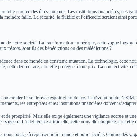
rendre comme des êtres humains. Les institutions financières, ces gardi
moindre faille. La sécurité, la fluidité et l’efficacité seraient ainsi por
me de notre société. La transformation numérique, cette vague inexorabl
veaux trésors, sont-ils des bénédictions ou des malédictions ?
ce dans ce monde en constante mutation. La technologie, cette nouvell
, cette denrée rare, doit être protégée à tout prix. La connectivité, cett
contempler l’avenir avec espoir et prudence. La révolution de l’eSIM, le
nements, les entreprises et les institutions financières doivent s’adapter 
et de prospérité. Mais elle exige également une vigilance accrue et une r
vec sagesse. L’intelligence artificielle, cette nouvelle conquête, doit êtr
que, nous pousse à repenser notre monde et notre société. Comme les v