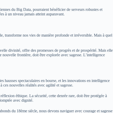
ennes du Big Data, pourraient bénéficier de serveurs robustes et
tées à un niveau jamais atteint auparavant.
e, transforme nos vies de manière profonde et irréversible. Mais à quel
e divinité, offre des promesses de progrès et de prospérité. Mais elle
e nouvelle frontière, doit être explorée avec sagesse. L’intelligence
s hausses spectaculaires en bourse, et les innovations en intelligence
à ces nouvelles réalités avec agilité et sagesse.
éflexion éthique. La sécurité, cette denrée rare, doit être protégée à
e domptée avec dignité.
agabonds du 18ème siècle, nous devons naviguer avec courage et sagesse