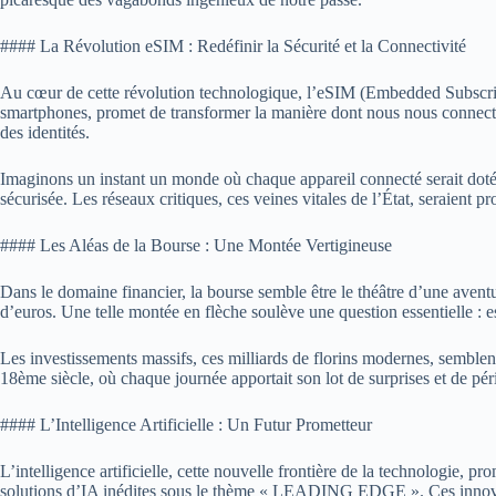
#### La Révolution eSIM : Redéfinir la Sécurité et la Connectivité
Au cœur de cette révolution technologique, l’eSIM (Embedded Subscribe
smartphones, promet de transformer la manière dont nous nous connectons 
des identités.
Imaginons un instant un monde où chaque appareil connecté serait doté 
sécurisée. Les réseaux critiques, ces veines vitales de l’État, seraient pr
#### Les Aléas de la Bourse : Une Montée Vertigineuse
Dans le domaine financier, la bourse semble être le théâtre d’une aven
d’euros. Une telle montée en flèche soulève une question essentielle :
Les investissements massifs, ces milliards de florins modernes, semble
18ème siècle, où chaque journée apportait son lot de surprises et de pér
#### L’Intelligence Artificielle : Un Futur Prometteur
L’intelligence artificielle, cette nouvelle frontière de la technolo
solutions d’IA inédites sous le thème « LEADING EDGE ». Ces innovation