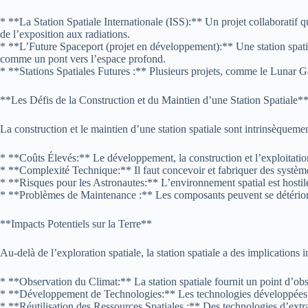
* **La Station Spatiale Internationale (ISS):** Un projet collaboratif qu
de l’exposition aux radiations.
* **L’Future Spaceport (projet en développement):** Une station spatial
comme un pont vers l’espace profond.
* **Stations Spatiales Futures :** Plusieurs projets, comme le Lunar Gat
**Les Défis de la Construction et du Maintien d’une Station Spatiale*
La construction et le maintien d’une station spatiale sont intrinsèquem
* **Coûts Élevés:** Le développement, la construction et l’exploitation
* **Complexité Technique:** Il faut concevoir et fabriquer des système
* **Risques pour les Astronautes:** L’environnement spatial est hostile 
* **Problèmes de Maintenance :** Les composants peuvent se détériore
**Impacts Potentiels sur la Terre**
Au-delà de l’exploration spatiale, la station spatiale a des implications 
* **Observation du Climat:** La station spatiale fournit un point d’ob
* **Développement de Technologies:** Les technologies développées pour
* **Réutilisation des Ressources Spatiales :** Des technologies d’extra