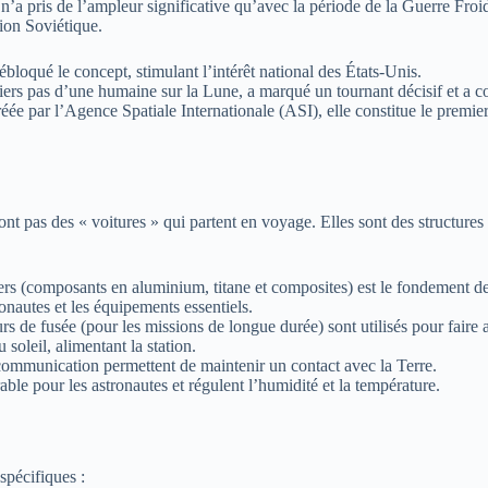
n’a pris de l’ampleur significative qu’avec la période de la Guerre Froid
nion Soviétique.
bloqué le concept, stimulant l’intérêt national des États-Unis.
 pas d’une humaine sur la Lune, a marqué un tournant décisif et a confi
ée par l’Agence Spatiale Internationale (ASI), elle constitue le premier 
 sont pas des « voitures » qui partent en voyage. Elles sont des structu
rs (composants en aluminium, titane et composites) est le fondement de 
nautes et les équipements essentiels.
de fusée (pour les missions de longue durée) sont utilisés pour faire 
oleil, alimentant la station.
mmunication permettent de maintenir un contact avec la Terre.
le pour les astronautes et régulent l’humidité et la température.
 spécifiques :