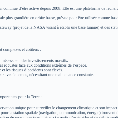
i continue d’être active depuis 2008. Elle est une plateforme de recherche
e plus grandière en orbite basse, prévue pour être utilisée comme base 
eway (projet de la NASA visant à établir une base lunaire) et des statio
*
ent complexes et coûteux :
 nécessitent des investissements massifs.
s robustes face aux conditions extrêmes de l’espace.
et les risques d’accidents sont élevés.
r avec le temps, nécessitant une maintenance constante.
importantes pour la Terre :
servation unique pour surveiller le changement climatique et son impact
 la station spatiale (navigation, communication, énergie) trouvent des 
ction de ressources (eau, métaux) à partir d’astéroïdes et de débris spa