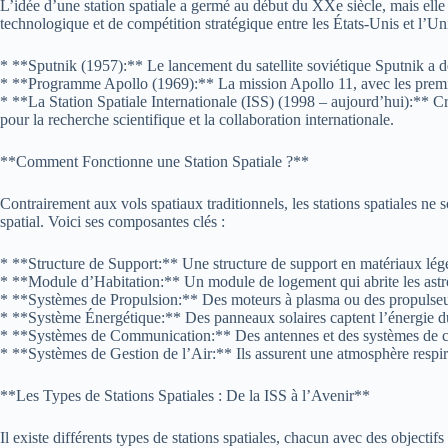
L’idée d’une station spatiale a germé au début du XXe siècle, mais elle 
technologique et de compétition stratégique entre les États-Unis et l’U
* **Sputnik (1957):** Le lancement du satellite soviétique Sputnik a dé
* **Programme Apollo (1969):** La mission Apollo 11, avec les premiers
* **La Station Spatiale Internationale (ISS) (1998 – aujourd’hui):** Cré
pour la recherche scientifique et la collaboration internationale.
**Comment Fonctionne une Station Spatiale ?**
Contrairement aux vols spatiaux traditionnels, les stations spatiales ne
spatial. Voici ses composantes clés :
* **Structure de Support:** Une structure de support en matériaux lége
* **Module d’Habitation:** Un module de logement qui abrite les astro
* **Systèmes de Propulsion:** Des moteurs à plasma ou des propulseurs 
* **Système Énergétique:** Des panneaux solaires captent l’énergie du s
* **Systèmes de Communication:** Des antennes et des systèmes de co
* **Systèmes de Gestion de l’Air:** Ils assurent une atmosphère respirab
**Les Types de Stations Spatiales : De la ISS à l’Avenir**
Il existe différents types de stations spatiales, chacun avec des objectifs