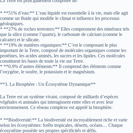
La Terre est principalement composée de:
* **51% d’eau:** L’eau liquide est essentielle à la vie, mais elle agit
comme un fluide qui modifie le climat et influence les processus
géologiques.
* **27% de roches terrestres:** Elles comprennent des minéraux tels
que la silice (comme l’quartz), le carbonate de calcium (comme le
calcaire) et le silicate.
* **19% de matières organiques:** C’est le composant le plus
important de la Terre, composé de molécules organiques comme les
protéines, les acides aminés, les sucres et les lipides. Ces molécules
constituent les bases de toute la vie sur Terre.
* **0.9% d’autres éléments:** Il comprend des éléments comme
l’oxygène, le soufre, le potassium et le magnésium.
**3. La Biosphère : Un Écosystème Dynamique**
La Terre est un système vivant, composé de milliards d’espèces
végétales et animales qui interagissent entre elles et avec leur
environnement. Ce réseau complexe est appelé la biosphère.
* **Biodiversité:** La biodiversité est incroyablement riche et varie
selon les écosystèmes: forêts tropicales, déserts, océans… Chaque
écosystème possède ses propres spécificités et défis.