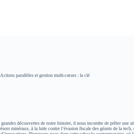
tions parallèles et gestion multi-cœurs : la clé
 grandes découvertes de notre histoire, il nous incombe de prêter une at
ésors minéraux, à la lutte contre l’évasion fiscale des géants de la tech
 d’innovations. Plongeons-nous dans cette odyssée contemporaine, où l’