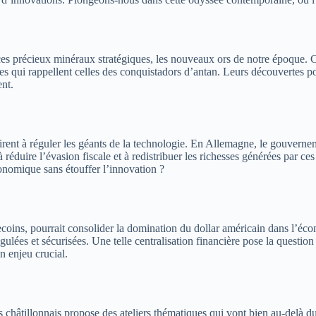
 ces précieux minéraux stratégiques, les nouveaux ors de notre époque.
es qui rappellent celles des conquistadors d’antan. Leurs découvertes po
ent.
airent à réguler les géants de la technologie. En Allemagne, le gouverne
éduire l’évasion fiscale et à redistribuer les richesses générées par ces
conomique sans étouffer l’innovation ?
coins, pourrait consolider la domination du dollar américain dans l’écon
égulées et sécurisées. Une telle centralisation financière pose la quest
n enjeu crucial.
tillonnais propose des ateliers thématiques qui vont bien au-delà du s