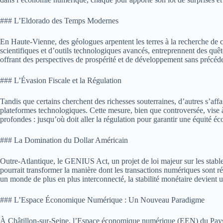
### L’Eldorado des Temps Modernes
En Haute-Vienne, des géologues arpentent les terres à la recherche de
scientifiques et d’outils technologiques avancés, entreprennent des quêt
offrant des perspectives de prospérité et de développement sans précéd
### L’Évasion Fiscale et la Régulation
Tandis que certains cherchent des richesses souterraines, d’autres s’aff
plateformes technologiques. Cette mesure, bien que controversée, vise à r
profondes : jusqu’où doit aller la régulation pour garantir une équité é
### La Domination du Dollar Américain
Outre-Atlantique, le GENIUS Act, un projet de loi majeur sur les stable
pourrait transformer la manière dont les transactions numériques sont r
un monde de plus en plus interconnecté, la stabilité monétaire devient u
### L’Espace Économique Numérique : Un Nouveau Paradigme
À Châtillon-sur-Seine, l’Espace économique numérique (EEN) du Pays châ