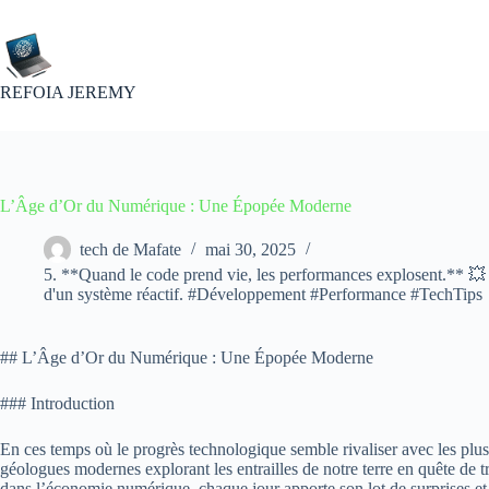
Passer
au
contenu
REFOIA JEREMY
L’Âge d’Or du Numérique : Une Épopée Moderne
tech de Mafate
mai 30, 2025
5. **Quand le code prend vie, les performances explosent.** 💥 Ac
d'un système réactif. #Développement #Performance #TechTips
## L’Âge d’Or du Numérique : Une Épopée Moderne
### Introduction
En ces temps où le progrès technologique semble rivaliser avec les plus
géologues modernes explorant les entrailles de notre terre en quête de tr
dans l’économie numérique, chaque jour apporte son lot de surprises et