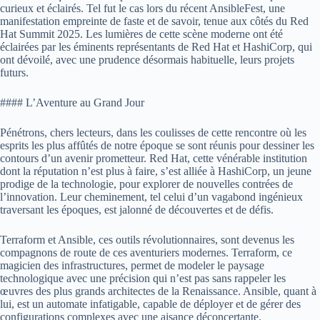
curieux et éclairés. Tel fut le cas lors du récent AnsibleFest, une
manifestation empreinte de faste et de savoir, tenue aux côtés du Red
Hat Summit 2025. Les lumières de cette scène moderne ont été
éclairées par les éminents représentants de Red Hat et HashiCorp, qui
ont dévoilé, avec une prudence désormais habituelle, leurs projets
futurs.
#### L’Aventure au Grand Jour
Pénétrons, chers lecteurs, dans les coulisses de cette rencontre où les
esprits les plus affûtés de notre époque se sont réunis pour dessiner les
contours d’un avenir prometteur. Red Hat, cette vénérable institution
dont la réputation n’est plus à faire, s’est alliée à HashiCorp, un jeune
prodige de la technologie, pour explorer de nouvelles contrées de
l’innovation. Leur cheminement, tel celui d’un vagabond ingénieux
traversant les époques, est jalonné de découvertes et de défis.
Terraform et Ansible, ces outils révolutionnaires, sont devenus les
compagnons de route de ces aventuriers modernes. Terraform, ce
magicien des infrastructures, permet de modeler le paysage
technologique avec une précision qui n’est pas sans rappeler les
œuvres des plus grands architectes de la Renaissance. Ansible, quant à
lui, est un automate infatigable, capable de déployer et de gérer des
configurations complexes avec une aisance déconcertante.