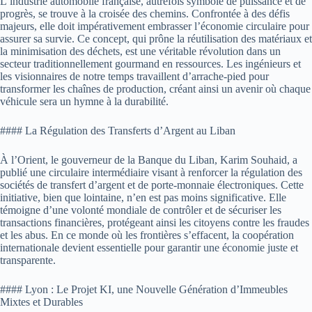
L’industrie automobile française, autrefois symbole de puissance et de
progrès, se trouve à la croisée des chemins. Confrontée à des défis
majeurs, elle doit impérativement embrasser l’économie circulaire pour
assurer sa survie. Ce concept, qui prône la réutilisation des matériaux et
la minimisation des déchets, est une véritable révolution dans un
secteur traditionnellement gourmand en ressources. Les ingénieurs et
les visionnaires de notre temps travaillent d’arrache-pied pour
transformer les chaînes de production, créant ainsi un avenir où chaque
véhicule sera un hymne à la durabilité.
#### La Régulation des Transferts d’Argent au Liban
À l’Orient, le gouverneur de la Banque du Liban, Karim Souhaid, a
publié une circulaire intermédiaire visant à renforcer la régulation des
sociétés de transfert d’argent et de porte-monnaie électroniques. Cette
initiative, bien que lointaine, n’en est pas moins significative. Elle
témoigne d’une volonté mondiale de contrôler et de sécuriser les
transactions financières, protégeant ainsi les citoyens contre les fraudes
et les abus. En ce monde où les frontières s’effacent, la coopération
internationale devient essentielle pour garantir une économie juste et
transparente.
#### Lyon : Le Projet KI, une Nouvelle Génération d’Immeubles
Mixtes et Durables