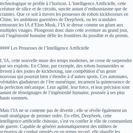
technologique se profile à l’horizon. L’Intelligence Artificielle, cette
créature de silice et de circuits, suscite autant d’enthousiasme que de
craintes. Que ce soit à travers les prouesses de robots kickboxeurs en
Chine, les ambitions guerrières de DeepSeek, ou les scandales
entourant les IA d’Elon Musk, l’IA se dresse comme un géant aux
multiples visages. Plongeons donc dans cette aventure au grand jour,
où l’ingéniosité humaine défie les frontières du possible et du permis.
#### Les Prouesses de l’Intelligence Artificielle
L’IA, cette nouvelle muse des temps modernes, ne cesse de surprendre
par ses exploits. En Chine, par exemple, des robots humanoïdes se
livrent à des joutes de kickboxing, une compétition d’un genre
nouveau qui pourrait bien s’étendre à d’autres sports. Ces automates,
véritables gladiateurs de l’ère numérique, incarnent la quintessence de
la perfection mécanique. Leur agilité, leur force, et leur précision sont
autant de témoignages de l’ingéniosité humaine, poussée à ses plus
hauts sommets.
Mais l’IA ne se contente pas de divertir ; elle se révèle également un
outil stratégique de premier ordre. En effet, DeepSeek, cette
intelligence artificielle chinoise, s’est vu confier le rôle de commandant
de guerre. Capable de générer automatiquement des milliers de
scénarios de combat simulés en un temps record, elle planifie les