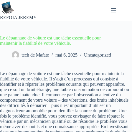
Passer
au
contenu
REFOIA JEREMY
Le dépannage de voiture est une tâche essentielle pour
maintenir la fiabilité de votre véhicule.
tech de Mafate
mai 6, 2025
Uncategorized
Le dépannage de voiture est une tâche essentielle pour maintenir la
fiabilité de votre véhicule. Il s’agit d’un processus qui consiste à
identifier et à réparer les problèmes courants qui peuvent apparaître,
que ce soit un bruit étrange, une faible consommation de carburant ou
une panne inattendue. Il commence par l’observation attentive du
comportement de votre voiture – des vibrations, des bruits inhabituels,
des difficultés à démarrer – puis il est important d’utiliser un
diagnosticeur automobile pour identifier la source du problème. Une
fois le problème identifié, vous pouvez envisager de faire réparer le
véhicule par un mécanicien qualifié ou de résoudre le problème vous-
même avec des outils et une connaissance appropriée. En investissant
dans une bonne routine de maintenance, vous prolongez la durée de