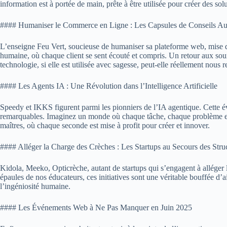
information est à portée de main, prête à être utilisée pour créer des sol
#### Humaniser le Commerce en Ligne : Les Capsules de Conseils Au
L’enseigne Feu Vert, soucieuse de humaniser sa plateforme web, mise dés
humaine, où chaque client se sent écouté et compris. Un retour aux sour
technologie, si elle est utilisée avec sagesse, peut-elle réellement nous
#### Les Agents IA : Une Révolution dans l’Intelligence Artificielle
Speedy et IKKS figurent parmi les pionniers de l’IA agentique. Cette év
remarquables. Imaginez un monde où chaque tâche, chaque problème est ré
maîtres, où chaque seconde est mise à profit pour créer et innover.
#### Alléger la Charge des Crèches : Les Startups au Secours des Stru
Kidola, Meeko, Opticrèche, autant de startups qui s’engagent à alléger 
épaules de nos éducateurs, ces initiatives sont une véritable bouffée d’a
l’ingéniosité humaine.
#### Les Événements Web à Ne Pas Manquer en Juin 2025