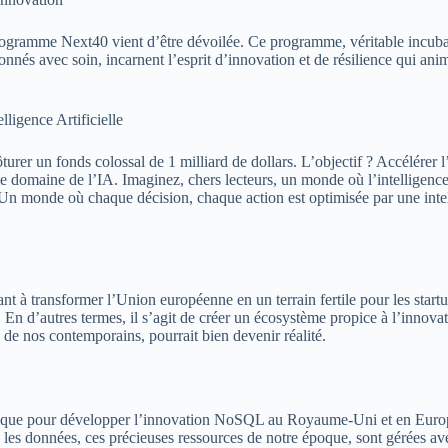
mme Next40 vient d’être dévoilée. Ce programme, véritable incubateur d
és avec soin, incarnent l’esprit d’innovation et de résilience qui anime
ligence Artificielle
rer un fonds colossal de 1 milliard de dollars. L’objectif ? Accélérer l’in
le domaine de l’IA. Imaginez, chers lecteurs, un monde où l’intelligence 
 Un monde où chaque décision, chaque action est optimisée par une intel
 à transformer l’Union européenne en un terrain fertile pour les startup
 En d’autres termes, il s’agit de créer un écosystème propice à l’innov
é de nos contemporains, pourrait bien devenir réalité.
ue pour développer l’innovation NoSQL au Royaume-Uni et en Europe. C
es données, ces précieuses ressources de notre époque, sont gérées ave