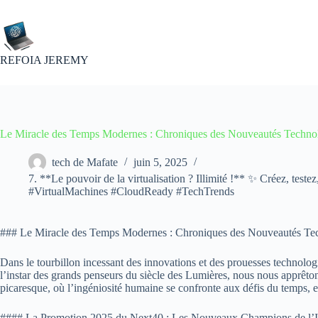
Passer
au
contenu
REFOIA JEREMY
Le Miracle des Temps Modernes : Chroniques des Nouveautés Techno
tech de Mafate
juin 5, 2025
7. **Le pouvoir de la virtualisation ? Illimité !** ✨ Créez, teste
#VirtualMachines #CloudReady #TechTrends
### Le Miracle des Temps Modernes : Chroniques des Nouveautés Te
Dans le tourbillon incessant des innovations et des prouesses technolog
l’instar des grands penseurs du siècle des Lumières, nous nous apprêto
picaresque, où l’ingéniosité humaine se confronte aux défis du temps, e
#### La Promotion 2025 du Next40 : Les Nouveaux Champions de l’I