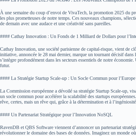
À une semaine du coup d’envoi de VivaTech, la promotion 2025 du progra
les plus prometteuses de notre temps. Ces nouveaux champions, sélectionn
de demain avec une audace et une créativité sans pareilles.
#### Cathay Innovation : Un Fonds de 1 Milliard de Dollars pour l’Intel
Cathay Innovation, une société parisienne de capital-risque, vient de clôtu
initiative, annoncée le 28 mai dernier, marque un tournant décisif dans 
s’intègre profondément dans les secteurs essentiels de notre économie.
futur.
#### La Stratégie Startup Scale-up : Un Socle Commun pour l’Europe
La Commission européenne a dévoilé sa stratégie Startup Scale-up, visant
un socle commun pour accélérer la scalabilité des startups européennes.
rêve, certes, mais un rêve qui, grâce à la détermination et à l’ingéniosit
#### Un Partenariat Stratégique pour l’Innovation NoSQL
RavenDB et QBS Software viennent d’annoncer un partenariat stratégiq
révolutionner le domaine des bases de données. Imaginez un monde où l