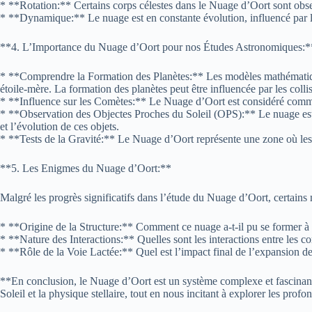
* **Rotation:** Certains corps célestes dans le Nuage d’Oort sont obser
* **Dynamique:** Le nuage est en constante évolution, influencé par les
**4. L’Importance du Nuage d’Oort pour nos Études Astronomiques:*
* **Comprendre la Formation des Planètes:** Les modèles mathématiques a
étoile-mère. La formation des planètes peut être influencée par les collis
* **Influence sur les Comètes:** Le Nuage d’Oort est considéré comme u
* **Observation des Objectes Proches du Soleil (OPS):** Le nuage est un
et l’évolution de ces objets.
* **Tests de la Gravité:** Le Nuage d’Oort représente une zone où les ef
**5. Les Enigmes du Nuage d’Oort:**
Malgré les progrès significatifs dans l’étude du Nuage d’Oort, certains 
* **Origine de la Structure:** Comment ce nuage a-t-il pu se former à un
* **Nature des Interactions:** Quelles sont les interactions entre les c
* **Rôle de la Voie Lactée:** Quel est l’impact final de l’expansion de
**En conclusion, le Nuage d’Oort est un système complexe et fascinant q
Soleil et la physique stellaire, tout en nous incitant à explorer les prof