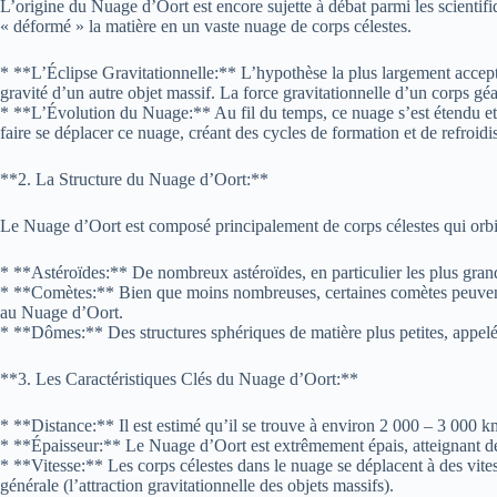
L’origine du Nuage d’Oort est encore sujette à débat parmi les scientifiq
« déformé » la matière en un vaste nuage de corps célestes.
* **L’Éclipse Gravitationnelle:** L’hypothèse la plus largement acceptée
gravité d’un autre objet massif. La force gravitationnelle d’un corps g
* **L’Évolution du Nuage:** Au fil du temps, ce nuage s’est étendu et 
faire se déplacer ce nuage, créant des cycles de formation et de refroid
**2. La Structure du Nuage d’Oort:**
Le Nuage d’Oort est composé principalement de corps célestes qui orbite
* **Astéroïdes:** De nombreux astéroïdes, en particulier les plus grand
* **Comètes:** Bien que moins nombreuses, certaines comètes peuvent ê
au Nuage d’Oort.
* **Dômes:** Des structures sphériques de matière plus petites, appelé
**3. Les Caractéristiques Clés du Nuage d’Oort:**
* **Distance:** Il est estimé qu’il se trouve à environ 2 000 – 3 000 km
* **Épaisseur:** Le Nuage d’Oort est extrêmement épais, atteignant des
* **Vitesse:** Les corps célestes dans le nuage se déplacent à des vitesse
générale (l’attraction gravitationnelle des objets massifs).