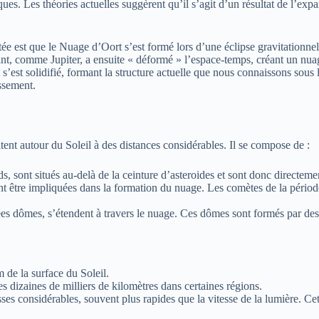
ues. Les théories actuelles suggèrent qu’il s’agit d’un résultat de l’expa
 est que le Nuage d’Oort s’est formé lors d’une éclipse gravitationnelle,
éant, comme Jupiter, a ensuite « déformé » l’espace-temps, créant un nua
s’est solidifié, formant la structure actuelle que nous connaissons sou
issement.
nt autour du Soleil à des distances considérables. Il se compose de :
s, sont situés au-delà de la ceinture d’asteroides et sont donc directem
tre impliquées dans la formation du nuage. Les comètes de la période d
es dômes, s’étendent à travers le nuage. Ces dômes sont formés par des 
 de la surface du Soleil.
 dizaines de milliers de kilomètres dans certaines régions.
s considérables, souvent plus rapides que la vitesse de la lumière. Cette v