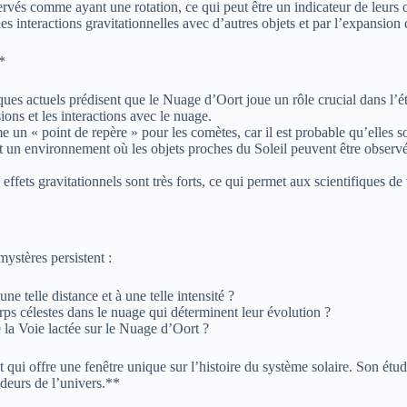
vés comme ayant une rotation, ce qui peut être un indicateur de leurs o
 interactions gravitationnelles avec d’autres objets et par l’expansion 
*
ctuels prédisent que le Nuage d’Oort joue un rôle crucial dans l’établi
ions et les interactions avec le nuage.
n « point de repère » pour les comètes, car il est probable qu’elles so
 environnement où les objets proches du Soleil peuvent être observés à 
fets gravitationnels sont très forts, ce qui permet aux scientifiques de 
mystères persistent :
e telle distance et à une telle intensité ?
orps célestes dans le nuage qui déterminent leur évolution ?
 la Voie lactée sur le Nuage d’Oort ?
ui offre une fenêtre unique sur l’histoire du système solaire. Son étude
ondeurs de l’univers.**