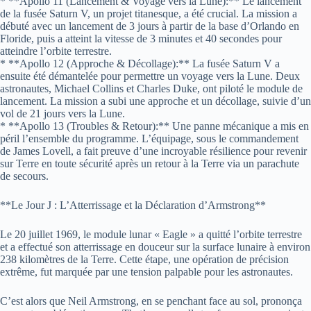
* **Apollo 11 (Lancement & Voyage vers la Lune):** Le lancement
de la fusée Saturn V, un projet titanesque, a été crucial. La mission a
débuté avec un lancement de 3 jours à partir de la base d’Orlando en
Floride, puis a atteint la vitesse de 3 minutes et 40 secondes pour
atteindre l’orbite terrestre.
* **Apollo 12 (Approche & Décollage):** La fusée Saturn V a
ensuite été démantelée pour permettre un voyage vers la Lune. Deux
astronautes, Michael Collins et Charles Duke, ont piloté le module de
lancement. La mission a subi une approche et un décollage, suivie d’un
vol de 21 jours vers la Lune.
* **Apollo 13 (Troubles & Retour):** Une panne mécanique a mis en
péril l’ensemble du programme. L’équipage, sous le commandement
de James Lovell, a fait preuve d’une incroyable résilience pour revenir
sur Terre en toute sécurité après un retour à la Terre via un parachute
de secours.
**Le Jour J : L’Atterrissage et la Déclaration d’Armstrong**
Le 20 juillet 1969, le module lunar « Eagle » a quitté l’orbite terrestre
et a effectué son atterrissage en douceur sur la surface lunaire à environ
238 kilomètres de la Terre. Cette étape, une opération de précision
extrême, fut marquée par une tension palpable pour les astronautes.
C’est alors que Neil Armstrong, en se penchant face au sol, prononça