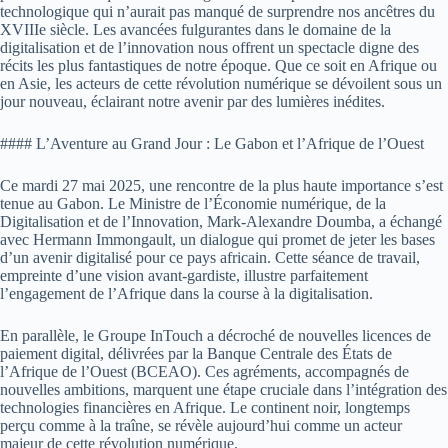
technologique qui n’aurait pas manqué de surprendre nos ancêtres du
XVIIIe siècle. Les avancées fulgurantes dans le domaine de la
digitalisation et de l’innovation nous offrent un spectacle digne des
récits les plus fantastiques de notre époque. Que ce soit en Afrique ou
en Asie, les acteurs de cette révolution numérique se dévoilent sous un
jour nouveau, éclairant notre avenir par des lumières inédites.
#### L’Aventure au Grand Jour : Le Gabon et l’Afrique de l’Ouest
Ce mardi 27 mai 2025, une rencontre de la plus haute importance s’est
tenue au Gabon. Le Ministre de l’Économie numérique, de la
Digitalisation et de l’Innovation, Mark-Alexandre Doumba, a échangé
avec Hermann Immongault, un dialogue qui promet de jeter les bases
d’un avenir digitalisé pour ce pays africain. Cette séance de travail,
empreinte d’une vision avant-gardiste, illustre parfaitement
l’engagement de l’Afrique dans la course à la digitalisation.
En parallèle, le Groupe InTouch a décroché de nouvelles licences de
paiement digital, délivrées par la Banque Centrale des États de
l’Afrique de l’Ouest (BCEAO). Ces agréments, accompagnés de
nouvelles ambitions, marquent une étape cruciale dans l’intégration des
technologies financières en Afrique. Le continent noir, longtemps
perçu comme à la traîne, se révèle aujourd’hui comme un acteur
majeur de cette révolution numérique.