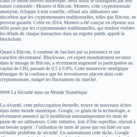
Dans ce même univers numérique, deux noms se distinguent par leur
nature contrastée : Monero et Bitcoin. Monero, cette cryptomonnaie
anonyme, échappe à tout contrôle, offrant aux utilisateurs une
discrétion que les cryptomonnaies traditionnelles, telles que Bitcoin, ne
peuvent garantir. Créée en 2014, Monero a été conçue en réponse aux
défis posés par les cryptomonnaies traditionnelles, qui rendent visibles
les détails de chaque transaction dans un registre public appelé la
blockchain.
Quant à Bitcoin, il continue de fasciner par sa puissance et son
caractère décentralisé. Blockware, cet expert mondialement reconnu
dans le minage de Bitcoin, a récemment augmenté sa participation au
capital de CBI, passant de 0,5 à 9,9%. Cette manœuvre stratégique
témoigne de la confiance que les investisseurs placent dans cette
cryptomonnaie, malgré les fluctuations du marché.
#### La Sécurité dans un Monde Numérique
La sécurité, cette préoccupation éternelle, trouve de nouveaux échos
dans notre monde numérique. Google, ce géant de la technologie, a
récemment annoncé qu’il modifierait automatiquement les mots de
passe de ses utilisateurs. Cette initiative, loin d’être superflue, répond à
un besoin urgent : l’utilisation de mots de passe qui ont fuité est une
véritable problème de sécurité. En automatisant cette tâche, Google