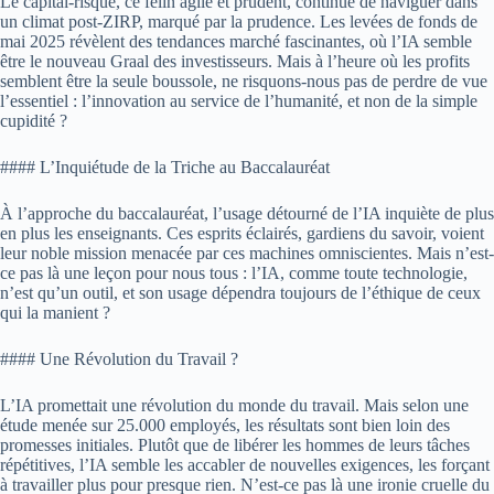
Le capital-risque, ce félin agile et prudent, continue de naviguer dans
un climat post-ZIRP, marqué par la prudence. Les levées de fonds de
mai 2025 révèlent des tendances marché fascinantes, où l’IA semble
être le nouveau Graal des investisseurs. Mais à l’heure où les profits
semblent être la seule boussole, ne risquons-nous pas de perdre de vue
l’essentiel : l’innovation au service de l’humanité, et non de la simple
cupidité ?
#### L’Inquiétude de la Triche au Baccalauréat
À l’approche du baccalauréat, l’usage détourné de l’IA inquiète de plus
en plus les enseignants. Ces esprits éclairés, gardiens du savoir, voient
leur noble mission menacée par ces machines omniscientes. Mais n’est-
ce pas là une leçon pour nous tous : l’IA, comme toute technologie,
n’est qu’un outil, et son usage dépendra toujours de l’éthique de ceux
qui la manient ?
#### Une Révolution du Travail ?
L’IA promettait une révolution du monde du travail. Mais selon une
étude menée sur 25.000 employés, les résultats sont bien loin des
promesses initiales. Plutôt que de libérer les hommes de leurs tâches
répétitives, l’IA semble les accabler de nouvelles exigences, les forçant
à travailler plus pour presque rien. N’est-ce pas là une ironie cruelle du