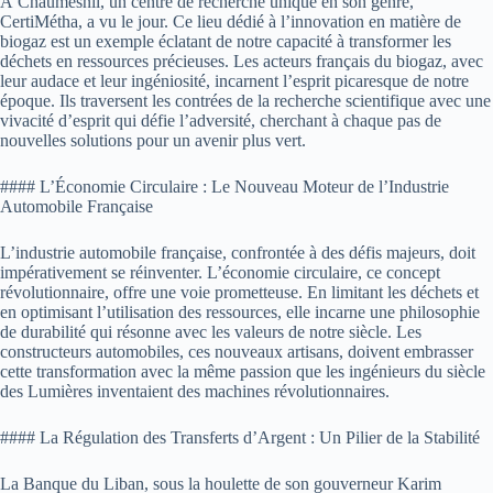
À Chaumesnil, un centre de recherche unique en son genre,
CertiMétha, a vu le jour. Ce lieu dédié à l’innovation en matière de
biogaz est un exemple éclatant de notre capacité à transformer les
déchets en ressources précieuses. Les acteurs français du biogaz, avec
leur audace et leur ingéniosité, incarnent l’esprit picaresque de notre
époque. Ils traversent les contrées de la recherche scientifique avec une
vivacité d’esprit qui défie l’adversité, cherchant à chaque pas de
nouvelles solutions pour un avenir plus vert.
#### L’Économie Circulaire : Le Nouveau Moteur de l’Industrie
Automobile Française
L’industrie automobile française, confrontée à des défis majeurs, doit
impérativement se réinventer. L’économie circulaire, ce concept
révolutionnaire, offre une voie prometteuse. En limitant les déchets et
en optimisant l’utilisation des ressources, elle incarne une philosophie
de durabilité qui résonne avec les valeurs de notre siècle. Les
constructeurs automobiles, ces nouveaux artisans, doivent embrasser
cette transformation avec la même passion que les ingénieurs du siècle
des Lumières inventaient des machines révolutionnaires.
#### La Régulation des Transferts d’Argent : Un Pilier de la Stabilité
La Banque du Liban, sous la houlette de son gouverneur Karim