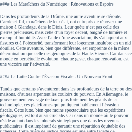
#### Les Maraîchers du Numérique : Rénovations et Espoirs
Dans les profondeurs de la Drôme, une autre aventure se déroule.
Carole et Tal, maraîchers de leur état, ont entrepris de rénover une
maison à Glandage, dans le Diois. Leur quête n’est pas celle des
pierres précieuses, mais celle d’un foyer décent, baigné de lumière et
exempt d’humidité. Avec l’aide d’une association, ils s’attaquent aux
fissures et à l’obscurité, transformant leur logement insalubre en un nid
douillet. Cette aventure, bien que différente, est empreinte de la même
détermination que celle des géologues de la Haute-Vienne. Car dans ce
monde en perpétuelle évolution, chaque geste, chaque rénovation, est
une victoire sur l’adversité.
#### La Lutte Contre l’Évasion Fiscale : Un Nouveau Front
Tandis que certains s’aventurent dans les profondeurs de la terre ou des
maisons, d’autres arpentent les couloirs du pouvoir. En Allemagne, le
gouvernement envisage de taxer plus fortement les géants de la
technologie, ces plateformes qui pratiquent habilement l’évasion
fiscale. Cette lutte, bien que moins spectaculaire que les expéditions
géologiques, est tout aussi cruciale. Car dans un monde où le pouvoir
réside autant dans les minerais stratégiques que dans les revenus
publicitaires, il est impératif de garantir une répartition équitable des
richesses. Cette quête de justice fiscale est une autre facette de