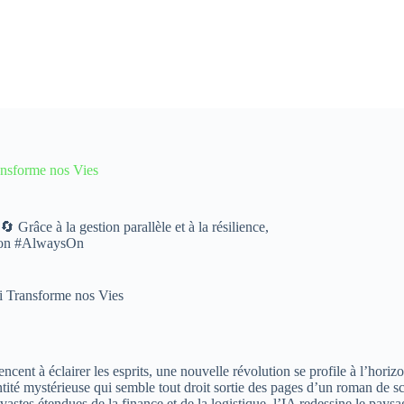
ransforme nos Vies
 Grâce à la gestion parallèle et à la résilience,
tion #AlwaysOn
ui Transforme nos Vies
cent à éclairer les esprits, une nouvelle révolution se profile à l’hori
entité mystérieuse qui semble tout droit sortie des pages d’un roman de s
tes étendues de la finance et de la logistique, l’IA redessine le paysa