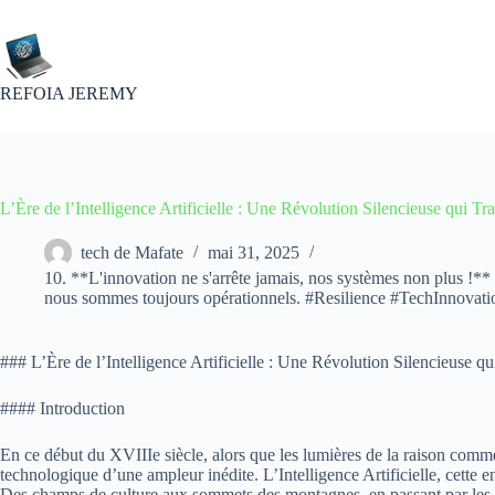
Passer
au
contenu
REFOIA JEREMY
L’Ère de l’Intelligence Artificielle : Une Révolution Silencieuse qui T
tech de Mafate
mai 31, 2025
10. **L'innovation ne s'arrête jamais, nos systèmes non plus !** 🔄
nous sommes toujours opérationnels. #Resilience #TechInnova
### L’Ère de l’Intelligence Artificielle : Une Révolution Silencieuse q
#### Introduction
En ce début du XVIIIe siècle, alors que les lumières de la raison commen
technologique d’une ampleur inédite. L’Intelligence Artificielle, cette 
Des champs de culture aux sommets des montagnes, en passant par les vas