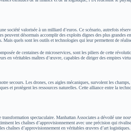
 société valorisée à un milliard d’euros. Ce scénario, autrefois réservé
es peuvent désormais accomplir des exploits dignes des plus grandes entr
Mais quels sont les outils et technologies qui leur permettent de réalise
mposée de centaines de microservices, sont les piliers de cette révolu
eurs en véritables maîtres d’œuvre, capables de diriger des empires virtu
notre secours. Les drones, ces aigles mécaniques, survolent les champs, c
iques et protègent les ressources naturelles. Cette alliance entre la techn
 une transformation spectaculaire. Manhattan Associates a dévoilé une no
imisent les chaînes d’approvisionnement avec une précision qui rivalise a
si les chaînes d’approvisionnement en véritables œuvres d’art logistiques.