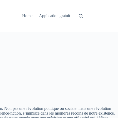
Home
Application gratuit
zon. Non pas une révolution politique ou sociale, mais une révolution
cience-fiction, s’immisce dans les moindres recoins de notre existence.
ge de notre monde avec une précision et une efficacité qui défient